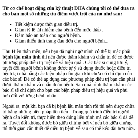
Từ cơ chế hoạt động của kỹ thuật DHA chúng tôi có thể đưa ra
cho bạn một số những ưu điểm vượt trội của nó như sau:
Tiết kiệm được thời gian điều trị.
Giảm tỷ lệ tái nhiễm của bệnh đến mức thấp .
Đảm bảo an toàn cho người bệnh.
Giảm thiểu tình trạng đau đớn cho người bệnh...
Thu Hiền thân mến, nếu bạn đã nghi ngờ mình có thể bị mắc phải
bệnh lậu mãn tính
thì nên được thăm khám và chẩn trị để có được
phương pháp điều trị triệt để và hiệu quả . Các bác sĩ cũng lưu ý,
tuyệt đối người bệnh không được tự ý sử dụng thuốc hoặc điều trị
bệnh tại nhà bằng các biện pháp dân gian khi chưa có chỉ định của
các bác sĩ. Để có thể áp dụng các phương pháp điều trị bạn cần phải
được thăm khám và chẩn đoán bệnh. Sau quá trình thăm khám các
bác sĩ sẽ chỉ định cho bạn các biện pháp điều trị hiệu quả và phù
hợp đối với từng bệnh nhân.
Ngoài ra, một khi bạn đã bị bệnh lậu mãn tính rồi thì nên được chữa
trị bằng những biện pháp tiên tiến . Trong quá trình điều trị người
bệnh cần kiên trì, thực hiện theo đúng liệu trình mà các bác sĩ đã đề
ra. Tuyệt đối không được bỏ giữa chừng bởi vì nếu bỏ giữa chừng
thì thời gian cần thiết để điều trị bệnh về sau có thể kéo dài hơn nữa.