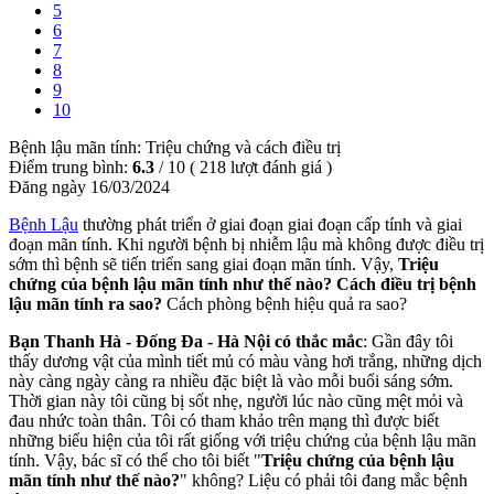
5
6
7
8
9
10
Bệnh lậu mãn tính: Triệu chứng và cách điều trị
Điểm trung bình:
6.3
/
10
(
218
lượt đánh giá )
Đăng ngày 16/03/2024
Bệnh Lậu
thường phát triển ở giai đoạn giai đoạn cấp tính và giai
đoạn mãn tính. Khi người bệnh bị nhiễm lậu mà không được điều trị
sớm thì bệnh sẽ tiến triển sang giai đoạn mãn tính. Vậy,
Triệu
chứng của bệnh lậu mãn tính như thế nào?
Cách điều trị bệnh
lậu mãn tính ra sao?
Cách phòng bệnh hiệu quả ra sao?
Bạn Thanh Hà - Đống Đa - Hà Nội có thắc mắc
: Gần đây tôi
thấy dương vật của mình tiết mủ có màu vàng hơi trắng, những dịch
này càng ngày càng ra nhiều đặc biệt là vào mỗi buổi sáng sớm.
Thời gian này tôi cũng bị sốt nhẹ, người lúc nào cũng mệt mỏi và
đau nhức toàn thân. Tôi có tham khảo trên mạng thì được biết
những biểu hiện của tôi rất giống với triệu chứng của bệnh lậu mãn
tính. Vậy, bác sĩ có thể cho tôi biết "
Triệu chứng của bệnh lậu
mãn tính như thế nào?
" không? Liệu có phải tôi đang mắc bệnh