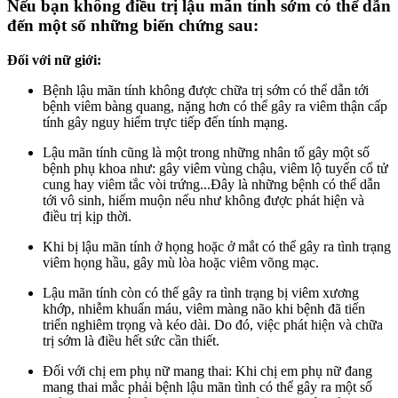
Nếu bạn không điều trị lậu mãn tính sớm có thể dẫn
đến một số những biến chứng sau:
Đối với nữ giới:
Bệnh lậu mãn tính không được chữa trị sớm có thể dẫn tới
bệnh viêm bàng quang, nặng hơn có thể gây ra viêm thận cấp
tính gây nguy hiểm trực tiếp đến tính mạng.
Lậu mãn tính cũng là một trong những nhân tố gây một số
bệnh phụ khoa như: gây viêm vùng chậu, viêm lộ tuyến cổ tử
cung hay viêm tắc vòi trứng...Đây là những bệnh có thể dẫn
tới vô sinh, hiếm muộn nếu như không được phát hiện và
điều trị kịp thời.
Khi bị lậu mãn tính ở họng hoặc ở mắt có thể gây ra tình trạng
viêm họng hầu, gây mù lòa hoặc viêm võng mạc.
Lậu mãn tính còn có thể gây ra tình trạng bị viêm xương
khớp, nhiễm khuẩn máu, viêm màng não khi bệnh đã tiến
triển nghiêm trọng và kéo dài. Do đó, việc phát hiện và chữa
trị sớm là điều hết sức cần thiết.
Đối với chị em phụ nữ mang thai: Khi chị em phụ nữ đang
mang thai mắc phải bệnh lậu mãn tình có thể gây ra một số