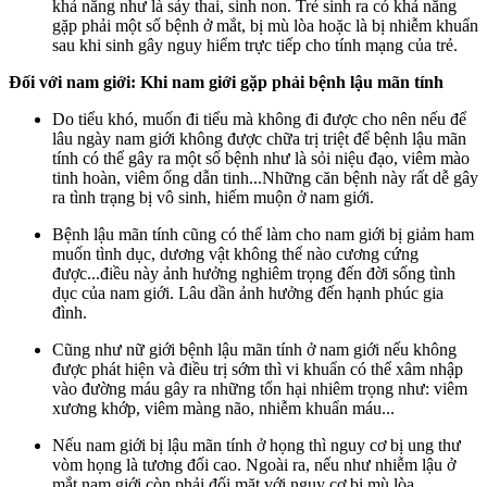
khả năng như là sảy thai, sinh non. Trẻ sinh ra có khả năng
gặp phải một số bệnh ở mắt, bị mù lòa hoặc là bị nhiễm khuẩn
sau khi sinh gây nguy hiểm trực tiếp cho tính mạng của trẻ.
Đối với nam giới: Khi nam giới gặp phải bệnh lậu mãn tính
Do tiểu khó, muốn đi tiểu mà không đi được cho nên nếu để
lâu ngày nam giới không được chữa trị triệt để bệnh lậu mãn
tính có thể gây ra một số bệnh như là sỏi niệu đạo, viêm mào
tinh hoàn, viêm ống dẫn tinh...Những căn bệnh này rất dễ gây
ra tình trạng bị vô sinh, hiếm muộn ở nam giới.
Bệnh lậu mãn tính cũng có thể làm cho nam giới bị giảm ham
muốn tình dục, dương vật không thể nào cương cứng
được...điều này ảnh hưởng nghiêm trọng đến đời sống tình
dục của nam giới. Lâu dần ảnh hưởng đến hạnh phúc gia
đình.
Cũng như nữ giới bệnh lậu mãn tính ở nam giới nếu không
được phát hiện và điều trị sớm thì vi khuẩn có thể xâm nhập
vào đường máu gây ra những tổn hại nhiêm trọng như: viêm
xương khớp, viêm màng não, nhiễm khuẩn máu...
Nếu nam giới bị lậu mãn tính ở họng thì nguy cơ bị ung thư
vòm họng là tương đối cao. Ngoài ra, nếu như nhiễm lậu ở
mắt nam giới còn phải đối mặt với nguy cơ bị mù lòa.