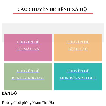
CÁC CHUYÊN ĐỀ BỆNH XÃ HỘI
CHUYÊN ĐỀ
CHUYÊN ĐỀ
SÙI MÀO GÀ
BỆNH LẬU
CHUYÊN ĐỀ
CHUYÊN ĐỀ
BỆNH GIANG MAI
MỤN RỘP SINH DỤC
BẢN ĐỒ
Đường đi tới phòng khám Thái Hà