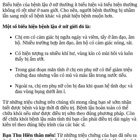
Biểu hiện của bệnh lậu ở nữ thường ít biểu hiện và biểu hiện thường
không rõ rệt như ở nam giới. Cho nên, người bệnh thường bị nhầm
lẫn sang một số bệnh khác và phát hiện bệnh muộn hơn.
Một số biểu hiện bệnh lậu ở nữ giới đó là:
Chị em có cảm giác bị ngứa ngáy và viêm, tấy ở âm đạo, âm
hộ. Nhiều trường hợp âm đạo, âm hộ có cảm giác nóng, rát.
Có hiện tượng ra nhiều khí hư, vùng kín có mùi hôi và luôn
thấy bị ẩm ướt.
Trong giai đoạn mãn tính ở chị em phụ nữ có thể giảm triệu
chứng đau nhưng vẫn có mủ và máu lẫn trong nước tiểu.
Ngoài ra, chị em phụ nữ còn bị đau khi quan hệ tình dục và
đau vùng bụng dưới âm ỉ.
Từ những triệu chứng trên chúng tôi mong rằng bạn sẽ sớm nhận
biết được bệnh và kịp thời đi điều trị. Bệnh lậu hoàn toàn có thể
chữa khỏi nếu như được điều trị sớm theo đúng phương pháp. Còn
để chữa khỏi bệnh lậu mãn tính thì bạn cần phải điều trị dài ngày và
kiên trì theo đúng liệu trình của các bác sĩ.
Bạn Thu Hiền thân mến!
Từ những triệu chứng của bạn đã nêu ra