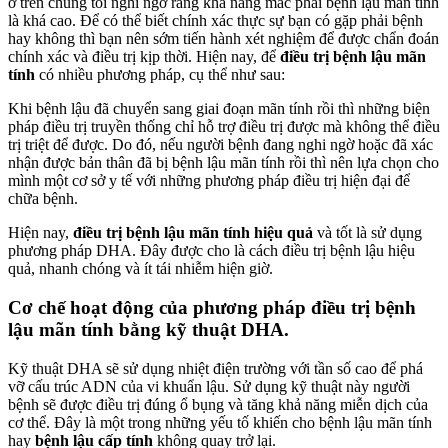
ở trên chúng tôi nghi ngờ rằng khả năng mắc phải bệnh lậu mãn tính
là khá cao. Để có thể biết chính xác thực sự bạn có gặp phải bệnh
hay không thì bạn nên sớm tiến hành xét nghiệm để được chẩn đoán
chính xác và điều trị kịp thời. Hiện nay, để
điều trị bệnh lậu mãn
tính
có nhiều phương pháp, cụ thể như sau:
Khi bệnh lậu đã chuyển sang giai đoạn mãn tính rồi thì những biện
pháp điều trị truyền thống chỉ hỗ trợ điều trị được mà không thể điều
trị triệt để được. Do đó, nếu người bệnh đang nghi ngờ hoặc đã xác
nhận được bản thân đã bị bệnh lậu mãn tính rồi thì nên lựa chọn cho
mình một cơ sở y tế với những phương pháp điều trị hiện đại để
chữa bệnh.
Hiện nay,
điều trị bệnh lậu mãn tính hiệu quả
và tốt là sử dụng
phương pháp DHA. Đây được cho là cách điều trị bệnh lậu hiệu
quả, nhanh chóng và ít tái nhiễm hiện giờ.
Cơ chế hoạt động của phương pháp điều trị bệnh
lậu mãn tính bằng kỹ thuật DHA.
Kỹ thuật DHA sẽ sử dụng nhiệt điện trường với tần số cao để phá
vỡ cấu trúc ADN của vi khuẩn lậu. Sử dụng kỹ thuật này người
bệnh sẽ được điều trị đúng ổ bụng và tăng khả năng miễn dịch của
cơ thể. Đây là một trong những yếu tố khiến cho bệnh lậu mãn tính
hay
bệnh lậu cấp tính
không quay trở lại.