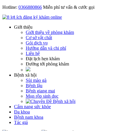
Hotline:
0366880866
Miễn phí tư vấn & cước gọi
Giới thiệu
Giới thiệu về phòng khám
Cơ sở vật chất
Gói dịch vụ
Hướng dẫn và chi phí
Liên hệ
Đặt lịch hẹn khám
Đường tới phòng khám
Bệnh xã hội
Sùi mào gà
Bệnh lậu
Bệnh giang mai
Mụn rộp sinh dục
Cẩm nang sức khỏe
Đa khoa
Bệnh nam khoa
Tác giả