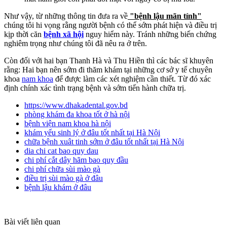
Như vậy, từ những thông tin đưa ra về
"bệnh lậu mãn tính"
chúng tôi hi vọng rằng người bệnh có thể sớm phát hiện và điều trị
kịp thời căn
bệnh xã hội
nguy hiểm này. Tránh những biến chứng
nghiêm trọng như chúng tôi đã nêu ra ở trên.
Còn đối với hai bạn Thanh Hà và Thu Hiền thì các bác sĩ khuyên
rằng: Hai bạn nên sớm đi thăm khám tại những cơ sở y tế chuyên
khoa
nam khoa
để được làm các xét nghiệm cần thiết. Từ đó xác
định chính xác tình trạng bệnh và sớm tiến hành chữa trị.
https://www.dhakadental.gov.bd
phòng khám đa khoa tốt ở hà nội
bệnh viện nam khoa hà nội
khám yếu sinh lý ở đâu tốt nhất tại Hà Nội
chữa bệnh xuât tinh sớm ở đâu tốt nhất tại Hà Nội
dia chi cat bao quy dau
chi phí cắt dây hãm bao quy đầu
chi phí chữa sùi mào gà
điều trị sùi mào gà ở đâu
bệnh lậu khám ở đâu
Bài viết liên quan