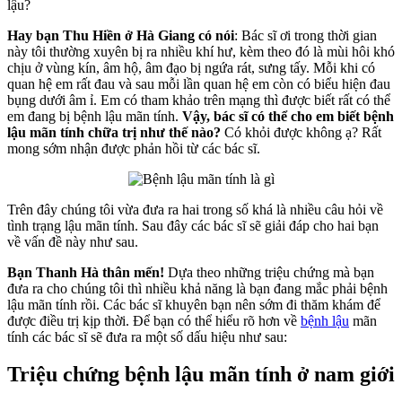
lậu?
Hay bạn Thu Hiền ở Hà Giang có nói
: Bác sĩ ơi trong thời gian
này tôi thường xuyên bị ra nhiều khí hư, kèm theo đó là mùi hôi khó
chịu ở vùng kín, âm hộ, âm đạo bị ngứa rát, sưng tấy. Mỗi khi có
quan hệ em rất đau và sau mỗi lần quan hệ em còn có biểu hiện đau
bụng dưới âm ỉ. Em có tham khảo trên mạng thì được biết rất có thể
em đang bị bệnh lậu mãn tính.
Vậy, bác sĩ có thể cho em biết bệnh
lậu mãn tính chữa trị như thế nào?
Có khỏi được không ạ? Rất
mong sớm nhận được phản hồi từ các bác sĩ.
Trên đây chúng tôi vừa đưa ra hai trong số khá là nhiều câu hỏi về
tình trạng lậu mãn tính. Sau đây các bác sĩ sẽ giải đáp cho hai bạn
về vấn đề này như sau.
Bạn Thanh Hà thân mến!
Dựa theo những triệu chứng mà bạn
đưa ra cho chúng tôi thì nhiều khả năng là bạn đang mắc phải bệnh
lậu mãn tính rồi. Các bác sĩ khuyên bạn nên sớm đi thăm khám để
được điều trị kịp thời. Để bạn có thể hiểu rõ hơn về
bệnh lậu
mãn
tính các bác sĩ sẽ đưa ra một số dấu hiệu như sau:
Triệu chứng bệnh lậu mãn tính ở nam giới