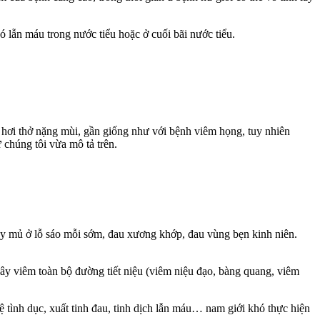
có lẫn máu trong nước tiểu hoặc ở cuối bãi nước tiểu.
g, hơi thở nặng mùi, gần giống như với bệnh viêm họng, tuy nhiên
chúng tôi vừa mô tả trên.
hảy mủ ở lỗ sáo mỗi sớm, đau xương khớp, đau vùng bẹn kinh niên.
ây viêm toàn bộ đường tiết niệu (viêm niệu đạo, bàng quang, viêm
ệ tình dục, xuất tinh đau, tinh dịch lẫn máu… nam giới khó thực hiện