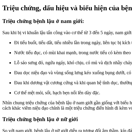
Triệu chứng, dấu hiệu và biểu hiện của bện
Triệu chứng bệnh lậu ở nam giới:
Sau khi bị vi khuẩn lậu tấn công vào cơ thể từ 3 đến 5 ngày, nam giới
Đi tiểu buốt, tiểu dắt, tiểu nhiều lần trong ngày, liên tục bị kí
Nước tiểu đục, có mùi khai mạnh, trong nước tiểu có kèm theo 
Lỗ sáo sưng đỏ, ngứa ngáy, khó chịu, có mủ và dịch nhầy chảy 
Đau dọc niệu đạo và vùng sống lưng kéo xuống bụng dưới, có t
Đau khi dương vật cương cứng và khi quan hệ tình dục, thường 
Cơ thể mệt mỏi, sốt, hạch bẹn nổi lên dày đặc.
Nhìn chung triệu chứng của bệnh lậu ở nam giới gần giống với biểu h
cách khác viêm niệu đạo chính là một triệu chứng điển hình đi kèm vớ
Triệu chứng bệnh lậu ở nữ giới
So với nam giới, bệnh lậu ở nữ giới diễn ra tương đối âm thầm, kín đ