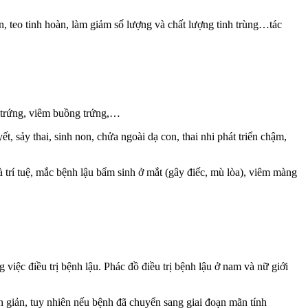
, teo tinh hoàn, làm giảm số lượng và chất lượng tinh trùng…tác
i trứng, viêm buồng trứng,…
 sảy thai, sinh non, chửa ngoài dạ con, thai nhi phát triển chậm,
à trí tuệ, mắc bệnh lậu bẩm sinh ở mắt (gây điếc, mù lòa), viêm màng
g việc điều trị bệnh lậu. Phác đồ điều trị bệnh lậu ở nam và nữ giới
ơn giản, tuy nhiên nếu bệnh đã chuyển sang giai đoạn mãn tính