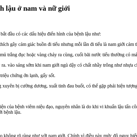
h lậu ở nam và nữ giới
 bắt đầu có các dấu hiệu điển hình của bệnh lậu như:
ch thích gây cảm giác buồn đi tiểu nhưng mỗi lần đi tiểu là nam giới cảm
mủ trắng đục hoặc vàng chảy ra cùng, cuối bãi nước tiểu thường có má
ra. vào sáng sớm khi nam giới ngủ dậy có chất nhầy trông như nhựa ch
riệu chứng ớn lạnh, gấy sốt.
xuyên bị cường dương, xuất tinh đau buốt, có thể gặp phải hiện tượng
iện của bệnh viêm niệu đạo, nguyên nhân là do khi vi khuẩn lậu tấn c
i bệnh lậu.
áo không rõ ràng như với nam giới. Chính vì điều này mức độ nguy hiểm