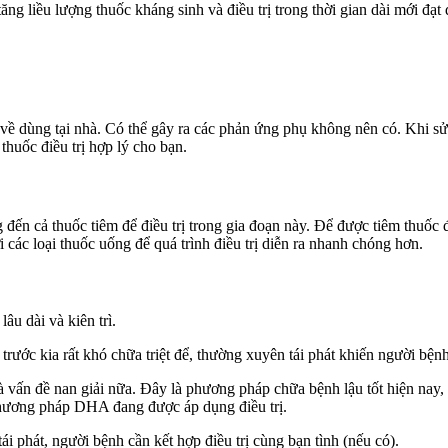
ăng liều lượng thuốc kháng sinh và điều trị trong thời gian dài mới đạt
a về dùng tại nhà. Có thể gây ra các phản ứng phụ không nên có. Khi s
thuốc điều trị hợp lý cho bạn.
 đến cả thuốc tiêm để điều trị trong gia đoạn này. Để được tiêm thuốc đi
 các loại thuốc uống để quá trình điều trị diễn ra nhanh chóng hơn.
âu dài và kiên trì.
ớc kia rất khó chữa triệt để, thường xuyên tái phát khiến người bệnh
vấn đề nan giải nữa. Đây là phương pháp chữa bệnh lậu tốt hiện nay, 
 phương pháp DHA đang được áp dụng điều trị.
tái phát, người bệnh cần kết hợp điều trị cùng bạn tình (nếu có).