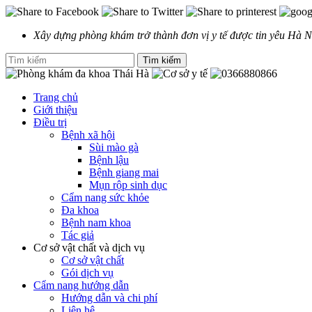
Xây dựng phòng khám trở thành đơn vị y tế được tin yêu Hà N
Trang chủ
Giới thiệu
Điều trị
Bệnh xã hội
Sùi mào gà
Bệnh lậu
Bệnh giang mai
Mụn rộp sinh dục
Cẩm nang sức khỏe
Đa khoa
Bệnh nam khoa
Tác giả
Cơ sở vật chất và dịch vụ
Cơ sở vật chất
Gói dịch vụ
Cẩm nang hướng dẫn
Hướng dẫn và chi phí
Liên hệ