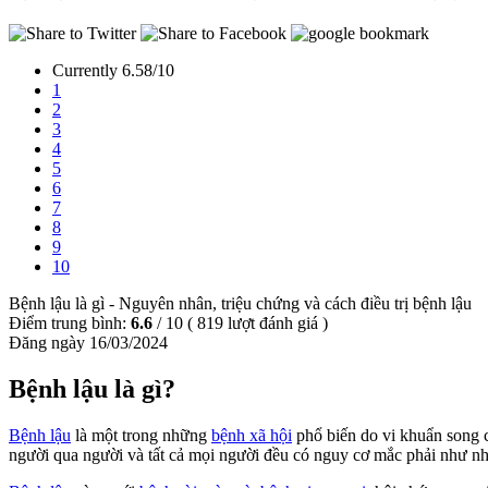
Currently 6.58/10
1
2
3
4
5
6
7
8
9
10
Bệnh lậu là gì - Nguyên nhân, triệu chứng và cách điều trị bệnh lậu
Điểm trung bình:
6.6
/
10
(
819
lượt đánh giá )
Đăng ngày 16/03/2024
Bệnh lậu là gì?
Bệnh lậu
là một trong những
bệnh xã hội
phổ biến do vi khuẩn song c
người qua người và tất cả mọi người đều có nguy cơ mắc phải như nh