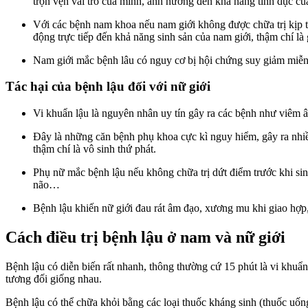
trọn vẹn vai trò của mình, ảnh hưởng đến khả năng tình dục củ
Với các bệnh nam khoa nếu nam giới không được chữa trị kịp th
động trực tiếp đến khả năng sinh sản của nam giới, thậm chí là 
Nam giới mắc bệnh lâu có nguy cơ bị hội chứng suy giảm mi
Tác hại của bệnh lậu đối với nữ giới
Vi khuẩn lậu là nguyên nhân uy tín gây ra các bệnh như viêm 
Đây là những căn bệnh phụ khoa cực kì nguy hiểm, gây ra nhiều
thậm chí là vô sinh thứ phát.
Phụ nữ mắc bệnh lậu nếu không chữa trị dứt điểm trước khi sinh
não…
Bệnh lậu khiến nữ giới đau rát âm đạo, xương mu khi giao hợp
Cách điều trị bệnh lậu ở nam và nữ giới
Bệnh lậu có diễn biến rất nhanh, thông thường cứ 15 phút là vi khuẩn l
tương đối giống nhau.
Bệnh lậu có thể chữa khỏi bằng các loại thuốc kháng sinh (thuốc uống