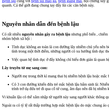
Bệnh lậu
cùng với
bệnh sùi mào gà
,
bệnh giang mai
, hội chứng suy 
quanh. Cả thế giới đang chung tay đẩy lùi các căn bệnh này.
Nguyên nhân dẫn đến bệnh lậu
Có rất nhiều
nguyên nhân gây ra bệnh lậu
nhưng phổ biến , chiếm t
nhóm bệnh xã hội :
Tình dục không an toàn là con đường lây nhiễm chủ yếu nên bệ
tình trong một thời điểm, những người có xu hướng tình dục t
Việc quan hệ tình dục ở đây không chỉ hiểu đơn giản là quan h
Lây truyền từ mẹ sang con:
Người mẹ trong thời kì mang thai bị nhiễm bệnh lậu hoặc mắc b
Có 3 con đường khiến đứa trẻ mắc bệnh lậu bẩm sinh là: Nhiễm 
trình trở dạ đứa trẻ đi qua cổ tử cung, âm đạo nên đã bị nhiễm 
Vi khuẩn lậu có thể xâm nhập từ người này sang người khác thông qu
Ngoài ra có tỷ lệ rất thấp trường hợp mắc bệnh lậu do mặc chung áo