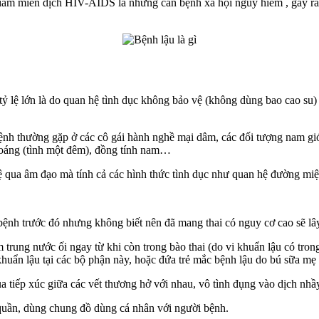
giảm miễn dịch HIV-AIDS là những căn bệnh xã hội nguy hiểm , gây ra
ỷ lệ lớn là do quan hệ tình dục không bảo vệ (không dùng bao cao su
nh thường gặp ở các cô gái hành nghề mại dâm, các đối tượng nam giới
hoáng (tình một đêm), đồng tính nam…
ệ qua âm đạo mà tính cả các hình thức tình dục như quan hệ đường miệ
ệnh trước đó nhưng không biết nên đã mang thai có nguy cơ cao sẽ lây 
trung nước ối ngay từ khi còn trong bào thai (do vi khuẩn lậu có tron
khuẩn lậu tại các bộ phận này, hoặc đứa trẻ mắc bệnh lậu do bú sữa mẹ v
a tiếp xúc giữa các vết thương hở với nhau, vô tình đụng vào dịch nh
 quần, dùng chung đồ dùng cá nhân với người bệnh.