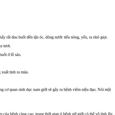
 thấy rất đau buốt đến tận óc, dòng nước tiểu nóng, yếu, ra nhỏ giọt.
u tươi.
uối ở lỗ sáo.
 xuất tinh ra máu.
ông cơ quan sinh dục nam giới sẽ gây ra bệnh viêm niệu đạo. Nói một
 của bệnh càng cao, trong thời gian ủ bệnh nữ giới có thể vô tình lây