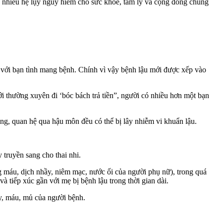
 nhiều hệ lụy nguy hiểm cho sức khỏe, tâm lý và cộng đồng chung
) với bạn tình mang bệnh. Chính vì vậy bệnh lậu mới được xếp vào
 thường xuyên đi ‘bóc bách trả tiền”, người có nhiều hơn một bạn
ng, quan hệ qua hậu môn đều có thể bị lây nhiễm vi khuẩn lậu.
truyền sang cho thai nhi.
g máu, dịch nhầy, niêm mạc, nước ối của người phụ nữ), trong quá
à tiếp xúc gần với mẹ bị bệnh lậu trong thời gian dài.
ầy, máu, mủ của người bệnh.