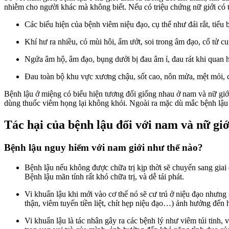
nhiễm cho người khác mà không biết. Nếu có triệu chứng nữ giới có 
Các biểu hiện của bệnh viêm niệu đạo, cụ thể như đái rắt, tiểu 
Khí hư ra nhiều, có mùi hôi, ẩm ướt, soi trong âm đạo, cổ tử cu
Ngứa âm hộ, âm đạo, bụng dưới bị đau âm ỉ, đau rát khi quan h
Đau toàn bộ khu vực xương chậu, sốt cao, nôn mửa, mệt mỏi, c
Bệnh lậu ở miệng có biểu hiện tương đối giống nhau ở nam và nữ giới,
dùng thuốc viêm họng lại không khỏi. Ngoài ra mặc dù mắc bệnh lậu 
Tác hại của bệnh lậu đối với nam và nữ giớ
Bệnh lậu nguy hiểm với nam giới như thế nào?
Bệnh lậu nếu không được chữa trị kịp thời sẽ chuyển sang giai
Bệnh lậu mãn tính rất khó chữa trị, và dễ tái phát.
Vi khuẩn lậu khi mới vào cơ thể nó sẽ cư trú ở niệu đạo nhưn
thận, viêm tuyến tiền liệt, chít hẹp niệu đạo…) ảnh hưởng đến h
Vi khuẩn lậu là tác nhân gây ra các bệnh lý như viêm túi tinh,