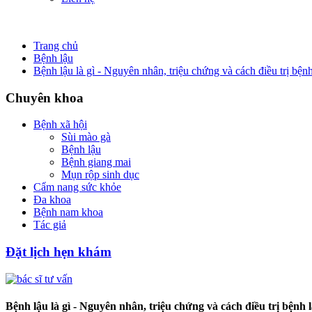
Trang chủ
Bệnh lậu
Bệnh lậu là gì - Nguyên nhân, triệu chứng và cách điều trị bệnh
Chuyên khoa
Bệnh xã hội
Sùi mào gà
Bệnh lậu
Bệnh giang mai
Mụn rộp sinh dục
Cẩm nang sức khỏe
Đa khoa
Bệnh nam khoa
Tác giả
Đặt lịch hẹn khám
Bệnh lậu là gì - Nguyên nhân, triệu chứng và cách điều trị bệnh 