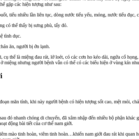
thể gặp các hiện tượng như sau:
buốt, tiểu nhiều lần liên tục, dòng nước tiểu yếu, mỏng, nước tiểu đục, 
ng có thể thấy bị sưng phù, tấy đỏ.
ệ tình dục.
hán ăn, người bị ớn lạnh.
 cụ thể là miệng đau rát, lở loét, có các cơn ho kéo dài, ngứa cổ họn
ở miệng nhưng người bệnh vẫn có thể có các biểu hiện ở vùng kín như 
i
 đoạn mãn tính, khi này người bệnh có hiện tượng sốt cao, mệt mỏi, c
g sau đó nhanh chóng di chuyển, đã xâm nhập đến nhiều bộ phận khác g
oạt động bài tiết của cơ thế nam giới.
 viêm mào tinh hoàn, viêm tinh hoàn…khiến nam giới đau rát khi quan h