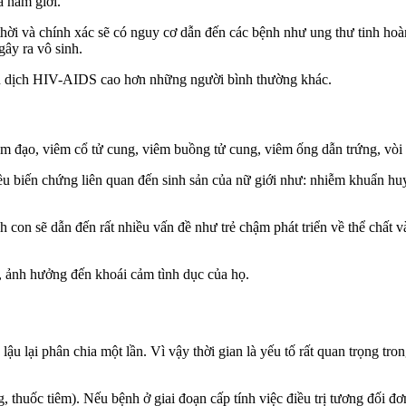
a nam giới.
ời và chính xác sẽ có nguy cơ dẫn đến các bệnh như ung thư tinh hoàn
gây ra vô sinh.
ễn dịch HIV-AIDS cao hơn những người bình thường khác.
âm đạo, viêm cổ tử cung, viêm buồng tử cung, viêm ống dẫn trứng, vò
 biến chứng liên quan đến sinh sản của nữ giới như: nhiễm khuẩn huyết,
 con sẽ dẫn đến rất nhiều vấn đề như trẻ chậm phát triển về thể chất v
, ảnh hưởng đến khoái cảm tình dục của họ.
ậu lại phân chia một lần. Vì vậy thời gian là yếu tố rất quan trọng tron
, thuốc tiêm). Nếu bệnh ở giai đoạn cấp tính việc điều trị tương đối đ