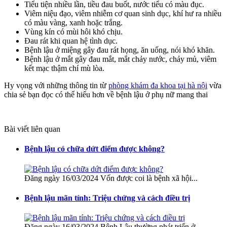
Tiểu tiện nhiều lần, tiều đau buốt, nước tiểu có màu đục.
Viêm niệu đạo, viêm nhiễm cơ quan sinh dục, khí hư ra nhiều
có màu vàng, xanh hoặc trắng.
Vùng kín có mùi hôi khó chịu.
Đau rát khi quan hệ tình dục.
Bệnh lậu ở miệng gây đau rát họng, ăn uống, nói khó khăn.
Bệnh lậu ở mắt gây đau mắt, mắt chảy nước, chảy mủ, viêm
kết mạc thậm chí mù lòa.
Hy vọng với những thông tin từ
phòng khám đa khoa tại hà nội
vừa
chia sẻ bạn đọc có thể hiểu hơn về bệnh lậu ở phụ nữ mang thai
Bài viết liên quan
Bệnh lậu có chữa dứt điểm được không?
Đăng ngày 16/03/2024 Vốn được coi là bệnh xã hội...
Bệnh lậu mãn tính: Triệu chứng và cách điều trị
Đăng ngày 16/03/2024 Bệnh Lậu thường phát triển ở...