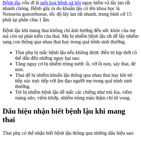
Bệnh lậu
vốn dĩ là
một loại bệnh xã hội
nguy hiểm và lây lan rất
nhanh chóng. Bệnh gây ra do khuẩn lậu có tên khoa học là
Neisseria gonorrhoeae, tốc độ lây lan rất nhanh, trung bình cứ 15
phút lại phân chia 1 lần.
Bệnh lậu khi mang thai không chỉ ảnh hưởng đến sức khỏe của mẹ
mà còn sự phát triển của thai. Mẹ bị nhiễm bệnh lậu rất dễ lây nhiễm
sang con thông qua nhau thai hay trong quá trình sinh thường.
Thai phụ bị mắc bệnh lậu nếu không được điều trị kịp thời có
thể dẫn đến những nguy hại sau:
Tăng nguy cơ bị nhiễm trùng nước ối, vỡ ối non, sảy thai, đẻ
non.
Thai dễ bị nhiễm khuẩn lậu thông qua nhau thai hay khi trẻ
tiếp xúc trực tiếp với âm đạo người mẹ trong quá trình sinh
thường.
Trẻ bị nhiễm bệnh lậu dễ mắc các chứng như mù lòa, viêm
màng não, viêm khớp, nhiễm trùng máu thậm chí tử vong.
Dấu hiệu nhận biết bệnh lậu khi mang
thai
Thai phụ có thể nhận biết bệnh lậu thông qua những dấu hiệu sau: