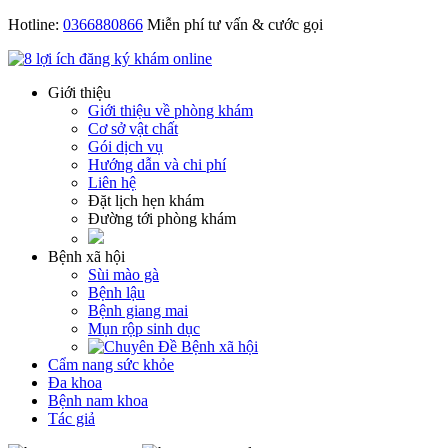
Hotline:
0366880866
Miễn phí tư vấn & cước gọi
Giới thiệu
Giới thiệu về phòng khám
Cơ sở vật chất
Gói dịch vụ
Hướng dẫn và chi phí
Liên hệ
Đặt lịch hẹn khám
Đường tới phòng khám
Bệnh xã hội
Sùi mào gà
Bệnh lậu
Bệnh giang mai
Mụn rộp sinh dục
Cẩm nang sức khỏe
Đa khoa
Bệnh nam khoa
Tác giả