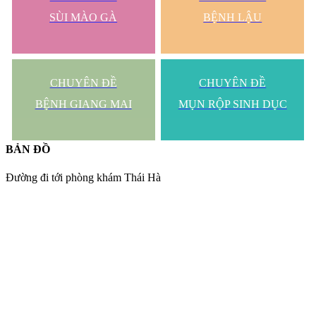
SÙI MÀO GÀ
BỆNH LẬU
CHUYÊN ĐỀ
CHUYÊN ĐỀ
BỆNH GIANG MAI
MỤN RỘP SINH DỤC
BẢN ĐỒ
Đường đi tới phòng khám Thái Hà