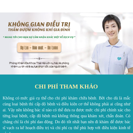
Cơ sở vật chất và dịch vụ
Cẩm nang hướng dẫn
CHI PHÍ THAM KHẢO
Không có mức giá cụ thể cho chi phí khám chữa bệnh. Bởi cho dù là mắc
cùng loại bệnh thì cấp độ bệnh và điều kiện cơ thể không phải ai cũng như
ai. Vậy nên không bác sĩ nào có thể đưa ra được mức chi phí chính xác cho
từng loại bệnh, cấp độ bệnh mà không thông qua khám xét, chẩn đoán. Có
chăng chỉ là chi phí dao động. Do đó tốt nhất bạn nên đi khám để được bác
sĩ vạch ra kế hoạch điều trị và chi phí cụ thể phù hợp với điều kiện kinh tế