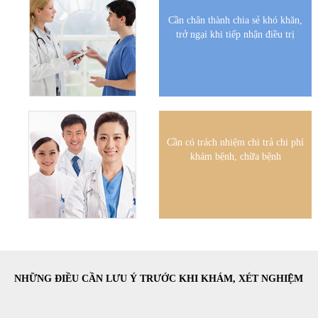
Cần chân thành chia sẻ khó khăn,
trở ngại khi tiếp nhận điều trị
Cần có trách nhiệm chi trả chi phí
khám bệnh, chữa bệnh
NHỮNG ĐIỀU CẦN LƯU Ý TRƯỚC KHI KHÁM, XÉT NGHIỆM