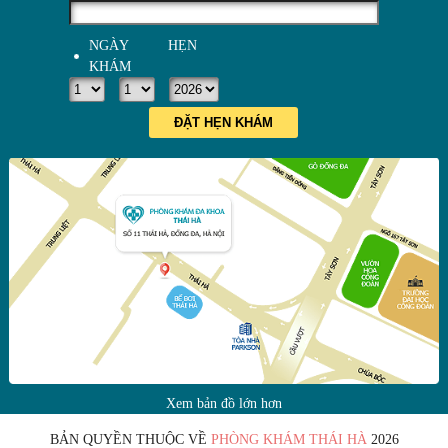
NGÀY HẸN
KHÁM
ĐẶT HẸN KHÁM
Xem bản đồ lớn hơn
BẢN QUYỀN THUỘC VỀ
PHÒNG KHÁM THÁI HÀ
2026