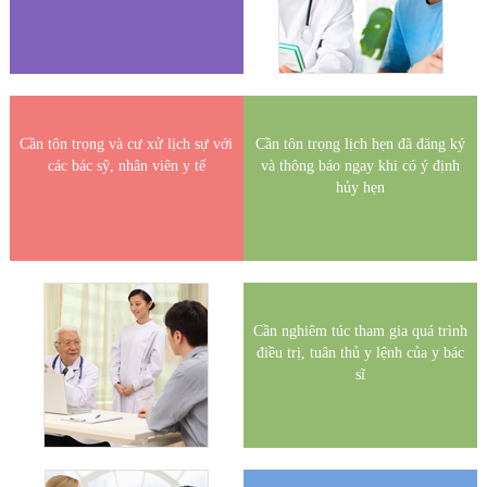
Cần tôn trọng và cư xử lịch sự với
Cần tôn trọng lịch hẹn đã đăng ký
các bác sỹ, nhân viên y tế
và thông báo ngay khi có ý định
hủy hẹn
Cần nghiêm túc tham gia quá trình
điều trị, tuân thủ y lệnh của y bác
sĩ