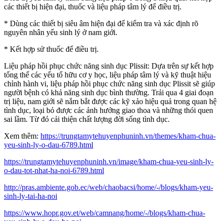
các thiết bị hiện đại, thuốc và liệu pháp tâm lý để điều trị.
* Dùng các thiết bị siêu âm hiện đại để kiểm tra và xác định rõ
nguyên nhân yếu sinh lý ở nam giới.
* Kết hợp sử thuốc để điều trị.
Liệu pháp hồi phục chức năng sinh dục Plissit: Dựa trên sự kết hợp
tổng thể các yếu tố hữu cơ y học, liệu pháp tâm lý và kỹ thuật hiệu
chỉnh hành vi, liệu pháp hồi phục chức năng sinh dục Plissit sẽ giúp
người bệnh có khả năng sinh dục bình thường. Trải qua 4 giai đoạn
trị liệu, nam giới sẽ nắm bắt được các kỹ xảo hiệu quả trong quan hệ
tình dục, loại bỏ được các ảnh hưởng giao thoa và những thói quen
sai lầm. Từ đó cải thiện chất lượng đời sống tình dục.
Xem thêm:
https://trungtamytehuyenphuninh.vn/themes/kham-chua-
yeu-sinh-ly-o-dau-6789.html
https://trungtamytehuyenphuninh.vn/image/kham-chua-yeu-sinh-ly-
o-dau-tot-nhat-ha-noi-6789.html
http://pras.ambiente.gob.ec/web/chaobacsi/home/-/blogs/kham-yeu-
sinh-ly-tai-ha-noi
https://www.hopr.gov.et/web/camnang/home/-/blogs/kham-chua-