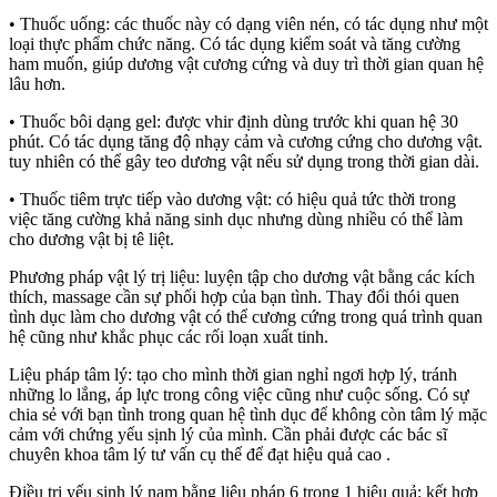
• Thuốc uống: các thuốc này có dạng viên nén, có tác dụng như một
loại thực phẩm chức năng. Có tác dụng kiểm soát và tăng cường
ham muốn, giúp dương vật cương cứng và duy trì thời gian quan hệ
lâu hơn.
• Thuốc bôi dạng gel: được vhir định dùng trước khi quan hệ 30
phút. Có tác dụng tăng độ nhạy cảm và cương cứng cho dương vật.
tuy nhiên có thể gây teo dương vật nếu sử dụng trong thời gian dài.
• Thuốc tiêm trực tiếp vào dương vật: có hiệu quả tức thời trong
việc tăng cường khả năng sinh dục nhưng dùng nhiều có thể làm
cho dương vật bị tê liệt.
Phương pháp vật lý trị liệu: luyện tập cho dương vật bằng các kích
thích, massage cần sự phối hợp của bạn tình. Thay đổi thói quen
tình dục làm cho dương vật có thể cương cứng trong quá trình quan
hệ cũng như khắc phục các rối loạn xuất tinh.
Liệu pháp tâm lý: tạo cho mình thời gian nghỉ ngơi hợp lý, tránh
những lo lắng, áp lực trong công việc cũng như cuộc sống. Có sự
chia sẻ với bạn tình trong quan hệ tình dục để không còn tâm lý mặc
cảm với chứng yếu sịnh lý của mình. Cần phải được các bác sĩ
chuyên khoa tâm lý tư vấn cụ thể để đạt hiệu quả cao .
Điều trị yếu sinh lý nam bằng liệu pháp 6 trong 1 hiệu quả: kết hợp