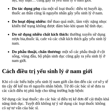
liệt, suy thận… cũng gây ra yếu sinh lý ở nam giới.
Do tác dụng phụ
của một số loại thuốc: điều trị huyết áp,
thuốc an thần cũng là nguyên nhân gây yếu sinh lý ở nam.
Do hoạt động nhiều:
thể thao quá mức, làm việc nặng nhọc
khiến thể trạng không được đảm bảo khi quan hệ tình dục.
Do sử dụng nhiều chất kích thích:
thường xuyên sử dụng
rượu bia,thuốc lá, cafe và các chất kích thích gây yếu sinh lý
nam.
Do phẫu thuật, chấn thương:
một số các phẫu thuật ở cột
sống, vùng đầu, bộ phận sinh dục cũng gây ra yếu sinh lý ở
nam giới.
Cách điều trị yếu sinh lý ở nam giới
Khi có các biểu hiện yếu sinh lý nam giới cần tìm đến các cơ sở y tế
tin cậy để kiể tra rõ nguyên nhân bệnh. Từ đó các bác sĩ sẽ đưa ra
các cách điều trị phù hợp cho từng trường hợp bệnh:
Sử dụng các loại thuốc: do các bác sĩ điều trị kê đơn để cải thiện khả
năng tình dục. Tuyệt đối không tự ý sử dụng các loại thuốc không
có sự tư vấn của bác sĩ.