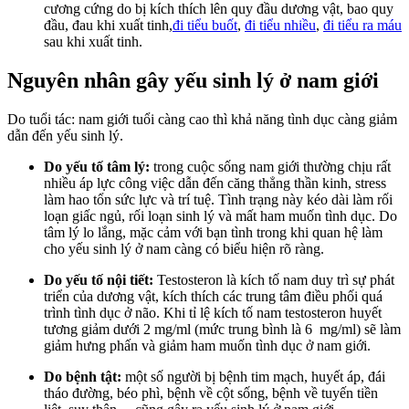
cương cứng do bị kích thích lên quy đầu dương vật, bao quy
đầu, đau khi xuất tinh,
đi tiểu buốt
,
đi tiểu nhiều
,
đi tiểu ra máu
sau khi xuất tinh.
Nguyên nhân gây yếu sinh lý ở nam giới
Do tuổi tác: nam giới tuổi càng cao thì khả năng tình dục càng giảm
dẫn đến yếu sinh lý.
Do yếu tố tâm lý:
trong cuộc sống nam giới thường chịu rất
nhiều áp lực công việc dẫn đến căng thẳng thần kinh, stress
làm hao tổn sức lực và trí tuệ. Tình trạng này kéo dài làm rối
loạn giấc ngủ, rối loạn sinh lý và mất ham muốn tình dục. Do
tâm lý lo lắng, mặc cảm với bạn tình trong khi quan hệ làm
cho yếu sinh lý ở nam càng có biểu hiện rõ ràng.
Do yếu tố nội tiết:
Testosteron là kích tố nam duy trì sự phát
triển của dương vật, kích thích các trung tâm điều phối quá
trình tình dục ở não. Khi tỉ lệ kích tố nam testosteron huyết
tương giảm dưới 2 mg/ml (mức trung bình là 6 mg/ml) sẽ làm
giảm hưng phấn và giảm ham muốn tình dục ở nam giới.
Do bệnh tật:
một số người bị bệnh tim mạch, huyết áp, đái
tháo đường, béo phì, bệnh về cột sống, bệnh về tuyến tiền