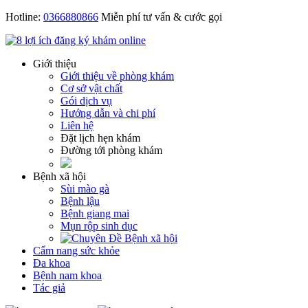
Hotline:
0366880866
Miễn phí tư vấn & cước gọi
Giới thiệu
Giới thiệu về phòng khám
Cơ sở vật chất
Gói dịch vụ
Hướng dẫn và chi phí
Liên hệ
Đặt lịch hẹn khám
Đường tới phòng khám
Bệnh xã hội
Sùi mào gà
Bệnh lậu
Bệnh giang mai
Mụn rộp sinh dục
Cẩm nang sức khỏe
Đa khoa
Bệnh nam khoa
Tác giả