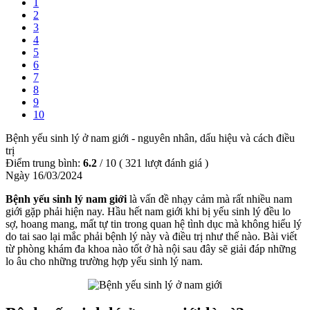
1
2
3
4
5
6
7
8
9
10
Bệnh yếu sinh lý ở nam giới - nguyên nhân, dấu hiệu và cách điều
trị
Điểm trung bình:
6.2
/
10
(
321
lượt đánh giá )
Ngày 16/03/2024
Bệnh yếu sinh lý nam giới
là vấn đề nhạy cảm mà rất nhiều nam
giới gặp phải hiện nay. Hầu hết nam giới khi bị yếu sinh lý đều lo
sợ, hoang mang, mất tự tin trong quan hệ tình dục mà không hiểu lý
do tai sao lại mắc phải bệnh lý này và điều trị như thế nào. Bài viết
từ phòng khám đa khoa nào tốt ở hà nội sau đây sẽ giải đáp những
lo âu cho những trường hợp yếu sinh lý nam.