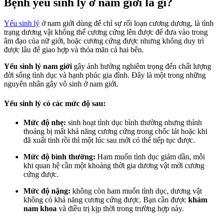
Bệnh yếu sinh lý ở nam giới là gì?
Yếu sinh lý
ở nam giới dùng để chỉ sự rối loạn cương dương, là tình
trạng dương vật không thể cương cứng lên được để đưa vào trong
âm đạo của nữ giới, hoặc cương cứng được nhưng không duy trì
được lâu để giao hợp và thỏa mãn cả hai bên.
Yếu sinh lý nam giới
gây ảnh hưởng nghiêm trọng đến chất lượng
đời sống tình dục và hạnh phúc gia đình. Đây là một trong những
nguyên nhân gây vô sinh ở nam giới.
Yếu sinh lý có các mức độ sau:
Mức độ nhẹ:
sinh hoạt tình dục bình thường nhưng thỉnh
thoảng bị mất khả năng cương cứng trong chốc lát hoặc khi
đã xuất tinh rồi thì một lúc sau mới có thể tiếp tục được.
Mức độ bình thường:
Ham muốn tình dục giảm dần, mỗi
khi quan hệ cần một khoảng thời gia dương vật mới cương
cứng được.
Mức độ nặng:
không còn ham muốn tình dục, dương vật
không có khả năng cương cứng được. Bạn cần được
khám
nam khoa
và điều trị kịp thời trong trường hợp này.