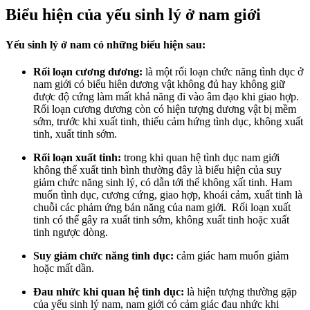
Biểu hiện của yếu sinh lý ở nam giới
Yếu sinh lý ở nam có những biểu hiện sau:
Rối loạn cương dương:
là một rối loạn chức năng tình dục ở
nam giới có biểu hiên dương vật không đủ hay không giữ
được độ cứng làm mất khả năng đi vào âm đạo khi giao hợp.
Rối loạn cương dương còn có hiện tượng dương vật bị mềm
sớm, trước khi xuất tinh, thiếu cảm hứng tình dục, không xuất
tinh, xuất tinh sớm.
Rối loạn xuất tinh:
trong khi quan hệ tình dục nam giới
không thể xuất tinh bình thường đây là biểu hiện của suy
giảm chức năng sinh lý, có dẫn tới thể không xất tinh. Ham
muốn tình dục, cương cứng, giao hợp, khoái cảm, xuất tinh là
chuỗi các phảm ứng bản năng của nam giới. Rối loạn xuất
tinh có thể gây ra xuất tinh sớm, không xuất tinh hoặc xuất
tinh ngược dòng.
Suy giảm chức năng tình dục:
cảm giác ham muốn giảm
hoặc mất dần.
Đau nhức khi quan hệ tình dục:
là hiện tượng thường gặp
của yếu sinh lý nam, nam giới có cảm giác đau nhức khi