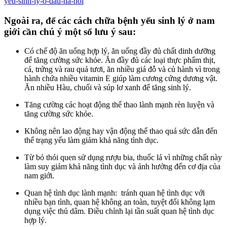
yeu-sinh-ly-o-dau-ha-noi
Ngoài ra, để các cách chữa bệnh yếu sinh lý ở nam
giới cần chú ý một số lưu ý sau:
Có chế độ ăn uống hợp lý, ăn uống đầy đủ chất dinh dưỡng
để tăng cường sức khỏe. Ăn đầy đủ các loại thực phẩm thịt,
cá, trứng và rau quả tươi, ăn nhiều giá đỗ và củ hành vì trong
hành chứa nhiều vitamin E giúp làm cương cứng dương vật.
Ăn nhiều Hàu, chuối và súp lơ xanh để tăng sinh lý.
Tăng cường các hoạt động thể thao lành mạnh rèn luyện và
tăng cường sức khỏe.
Không nên lao động hay vận động thể thao quá sức dẫn đến
thể trạng yếu làm giảm khả năng tình dục.
Từ bỏ thói quen sử dụng rượu bia, thuốc lá vì những chất này
làm suy giảm khả năng tình dục và ảnh hưởng đến cơ địa của
nam giới.
Quan hệ tình dục lành mạnh: tránh quan hệ tình dục với
nhiều bạn tình, quan hệ không an toàn, tuyệt đối không lạm
dụng việc thủ dâm. Điều chỉnh lại tần suất quan hệ tình dục
hợp lý.