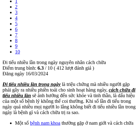
1
2
3
4
5
6
7
8
9
10
Đi tiểu nhiều lần trong ngày nguyên nhân cách chữa
Điểm trung bình:
6.3
/
10
(
412
lượt đánh giá )
Đăng ngày 16/03/2024
Đi tiểu nhiều lần trong ngày
là triệu chứng mà nhiều người gặp
phải gây ra nhiều phiền toái cho sinh hoạt hàng ngày,
cách chữa đi
tiểu nhiều lần
sẽ ảnh hưởng đến sức khỏe và tinh thần, là dấu hiệu
của một số bệnh lý không thể coi thường. Khi số lần đi tiểu trong
ngày quá nhiều mọị người lo lắng không biết đi tiểu nhiều lần trong
ngày là bệnh gì và cách chữa trị ra sao.
Một số
bệnh nam khoa
thường gặp ở nam giới và cách chữa