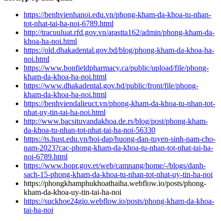
https://benhvienhanoi.edu.vn/phong-kham-da-khoa-tu-nhan-
tot-nhat-tai-ha-noi-6789.html
http://tracuuluat.rfd.gov.vn/arastta162/admin/phong-kham-da-
khoa-ha-noi.html
https://old.dhakadental.gov.bd/blog/phong-kham-da-khoa-ha-
noi.html
https://www.bonfieldpharmacy.ca/public/upload/file/phong-
kham-da-khoa-ha-noi.html
https://www.dhakadental.gov.bd/public/front/file/phong-
kham-da-khoa-ha-noi.html
https://benhviendalieuct.vn/phong-kham-da-khoa-tu-nhan-tot-
nhat-uy-tin-tai-ha-noi.html
http://www.bacsituvandakhoa.de.rs/blog/post/phong-kham-
da-khoa-tu-nhan-tot-nhat-tai-ha-noi-56330
https://ts.hust.edu.vn/hoi-dap/huong-dan-tuyen-sinh-nam-cho-
nam-2023?cac-phong-kham-da-khoa-tu-nhan-tot-nhat-tai-ha-
noi-6789.html
https://www.hopr.gov.et/web/camnang/home/-/blogs/danh-
sach-15-phong-kham-da-khoa-tu-nhan-tot-nhat-uy-tin-ha-noi
https://phongkhamphukhoathaiha.webflow.io/posts/phong-
kham-da-khoa-uy-tin-tai-ha-noi
https://suckhoe24gio.webflow.io/posts/phong-kham-da-khoa-
tai-ha-noi