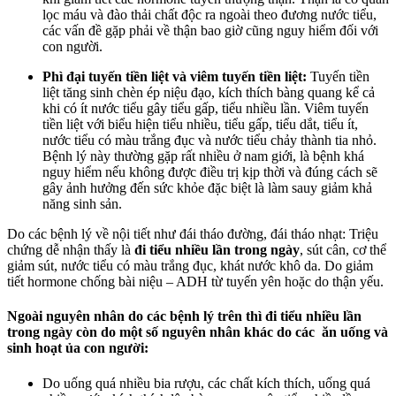
lọc máu và đào thải chất độc ra ngoài theo đương nước tiểu,
các vấn đề gặp phải về thận bao giờ cũng nguy hiểm đối với
con người.
Phì đại tuyến tiền liệt và viêm tuyến tiền liệt:
Tuyến tiền
liệt tăng sinh chèn ép niệu đạo, kích thích bàng quang kể cả
khi có ít nước tiểu gây tiểu gấp, tiểu nhiều lần. Viêm tuyến
tiền liệt với biểu hiện tiểu nhiều, tiểu gấp, tiểu dắt, tiểu ít,
nước tiểu có màu trắng đục và nước tiểu chảy thành tia nhỏ.
Bệnh lý này thường gặp rất nhiều ở nam giới, là bệnh khá
nguy hiểm nếu không được điều trị kịp thời và đúng cách sẽ
gây ảnh hưởng đến sức khỏe đặc biệt là làm sauy giảm khả
năng sinh sản.
Do các bệnh lý về nội tiết như đái tháo đường, đái tháo nhạt: Triệu
chứng dễ nhận thấy là
đi tiểu nhiều lần trong ngày
, sút cân, cơ thể
giảm sút, nước tiểu có màu trắng đục, khát nước khô da. Do giảm
tiết hormone chống bài niệu – ADH từ tuyến yên hoặc do thận yếu.
Ngoài nguyên nhân do các bệnh lý trên thì đi tiểu nhiều lần
trong ngày còn do một số nguyên nhân khác do các ăn uống và
sinh hoạt ủa con người:
Do uống quá nhiều bia rượu, các chất kích thích, uống quá