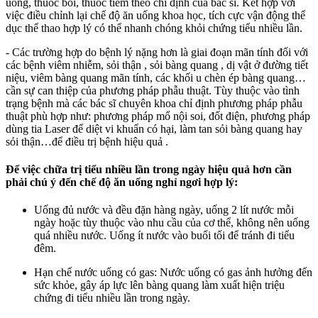
uống, thuốc bôi, thuốc tiêm theo chỉ định của bác sĩ. Kết hợp với
việc điều chỉnh lại chế độ ăn uống khoa học, tích cực vận động thể
dục thể thao hợp lý có thể nhanh chóng khỏi chứng tiểu nhiều lần.
- Các trường hợp do bệnh lý nặng hơn là giai đoạn mãn tính đối với
các bệnh viêm nhiễm, sỏi thận , sỏi bàng quang , dị vật ở đường tiết
niệu, viêm bàng quang mãn tính, các khối u chèn ép bàng quang…
cần sự can thiệp của phương pháp phẫu thuật. Tùy thuộc vào tình
trạng bệnh mà các bác sĩ chuyên khoa chỉ định phương pháp phẫu
thuật phù hợp như: phương pháp mổ nội soi, đốt điện, phương pháp
dùng tia Laser để diệt vi khuẩn có hại, làm tan sỏi bàng quang hay
sỏi thận…để điều trị bệnh hiệu quả .
Để việc chữa trị tiểu nhiều lần trong ngày hiệu quả hơn cần
phải chú ý đến chế độ ăn uống nghỉ ngơi hợp lý:
Uống đủ nước và đều đặn hàng ngày, uống 2 lít nước mỗi
ngày hoặc tùy thuộc vào nhu cầu của cơ thể, không nên uống
quá nhiều nước. Uống ít nước vào buổi tối để tránh đi tiểu
đêm.
Hạn chế nước uống có gas: Nước uống có gas ảnh hưởng đến
sức khỏe, gây áp lực lên bàng quang làm xuất hiện triệu
chứng đi tiểu nhiều lần trong ngày.