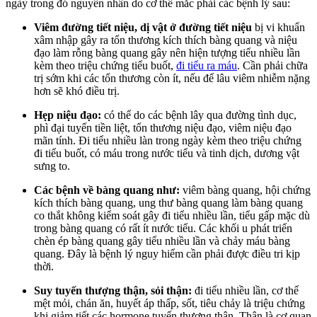
ngày trong đó nguyên nhân do cơ thể mắc phải các bệnh lý sau:
Viêm đường tiết niệu, dị vật ở đường tiết niệu
bị vi khuẩn
xâm nhập gây ra tổn thương kích thích bàng quang và niệu
đạo làm rỗng bàng quang gây nên hiện tượng tiểu nhiều lần
kèm theo triệu chứng tiểu buốt,
đi tiểu ra máu
. Cần phải chữa
trị sớm khi các tổn thương còn ít, nếu để lâu viêm nhiễm nặng
hơn sẽ khó điều trị.
Hẹp niệu đạo:
có thể do các bệnh lây qua đường tình dục,
phì đại tuyến tiền liệt, tổn thương niệu đạo, viêm niệu đạo
mãn tính. Đi tiểu nhiều làn trong ngày kèm theo triệu chứng
đi tiểu buốt, có máu trong nước tiểu và tinh dịch, dương vật
sưng to.
Các bệnh về bàng quang như:
viêm bàng quang, hội chứng
kích thích bàng quang, ung thư bàng quang làm bàng quang
co thắt không kiểm soát gây đi tiểu nhiều lần, tiểu gấp mặc dù
trong bàng quang có rất ít nước tiểu. Các khối u phát triển
chèn ép bàng quang gây tiểu nhiều lần và chảy máu bàng
quang. Đây là bệnh lý nguy hiểm cần phải được điều tri kịp
thời.
Suy tuyến thượng thận, sỏi thận:
đi tiểu nhiều lần, cơ thể
mệt mỏi, chán ăn, huyết áp thấp, sốt, tiêu chảy là triệu chứng
khi giảm tiết các hormone tuyến thượng thận. Thận là cơ quan