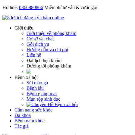
Hotline:
0366880866
Miễn phí tư vấn & cước gọi
Giới thiệu
Giới thiệu về phòng khám
Cơ sở vật chất
Gói dịch vụ
Hướng dẫn và chi phí
Liên hệ
Đặt lịch hẹn khám
Đường tới phòng khám
Bệnh xã hội
Sùi mào gà
Bệnh lậu
Bệnh giang mai
Mụn rộp sinh dục
Cẩm nang sức khỏe
Đa khoa
Bệnh nam khoa
Tác giả