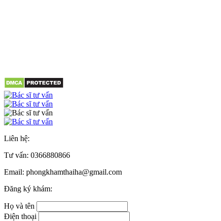
Liên hệ:
Tư vấn:
0366880866
Email: phongkhamthaiha@gmail.com
Đăng ký khám:
Họ và tên
Điện thoại