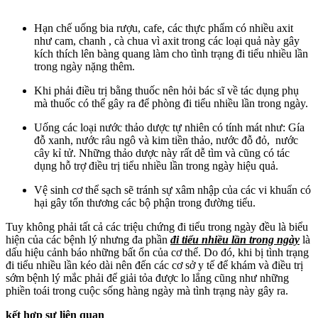
Hạn chế uống bia rượu, cafe, các thực phẩm có nhiều axit
như cam, chanh , cà chua vì axit trong các loại quả này gây
kích thích lên bàng quang làm cho tình trạng đi tiểu nhiều lần
trong ngày nặng thêm.
Khi phải điều trị bằng thuốc nên hỏi bác sĩ về tác dụng phụ
mà thuốc có thể gây ra để phòng đi tiểu nhiều lần trong ngày.
Uống các loại nước thảo dược tự nhiên có tính mát như: Gía
đỗ xanh, nước râu ngô và kim tiền thảo, nước đỗ đỏ, nước
cây kỉ tử. Những thảo dược này rất dễ tìm và cũng có tác
dụng hỗ trợ điều trị tiểu nhiều lần trong ngày hiệu quả.
Vệ sinh cơ thể sạch sẽ tránh sự xâm nhập của các vi khuẩn có
hại gây tổn thương các bộ phận trong đường tiểu.
Tuy không phải tất cả các triệu chứng đi tiểu trong ngày đều là biểu
hiện của các bệnh lý nhưng đa phần
đi tiểu nhiều lần trong ngày
là
dấu hiệu cảnh báo những bất ổn của cơ thể. Do đó, khi bị tình trạng
đi tiểu nhiều lần kéo dài nên đến các cơ sở y tế để khám và điều trị
sớm bệnh lý mắc phải để giải tỏa được lo lắng cũng như những
phiền toái trong cuộc sống hàng ngày mà tình trạng này gây ra.
kết hợp sự liên quan