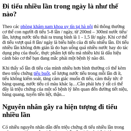
Đi tiểu nhiều lần trong ngày là như thế
nào?
Theo các
phòng khám nam khoa uy tín tại hà nội
thì thông thường
cơ thể con người đi tiểu 5-8 lần / ngày, từ 200ml – 300ml nước tiểu/
lần, lượng nước tiểu thải ra trung bình là 1 - 1,5 lít/ ngày. Khi cơ thể
đi tiểu vượt quá 8 lần/ ngày là biểu hiện của đi tiểu nhiều lần. Đi tiểu
nhiều lần không đơn giản là do bạn uống quá nhiều nước hay do tác
dụng phụ của thuốc, thực phẩm lợi tiểu mà nhiều khi là dấu hiệu
cảnh báo cơ thể bạn đang mắc phải một bệnh lý nào đó.
Khi thấy số lần đi tiểu của mình nhiều hơn bình thường có thể kèm
theo triệu chứng
tiểu buốt
, số lượng nước tiểu trong mỗi lần đi ít,
tiểu không kiểm soát, tăng cảm giác muốn đi tiểu, cảm thấy tức ở
bàng quang, nước tiểu có màu khác lạ…Cần phải lưu ý rất có thể
đây là triệu chứng của một số bệnh lý liên quan đến đường tiết niệu,
bàng quang, tuyến tiền liệt, thận...
Nguyên nhân gây ra hiện tượng đi tiểu
nhiều lần
Có nhiều nguyên nhân dẫn đến triệu chứng đi tiểu nhiều lần trong