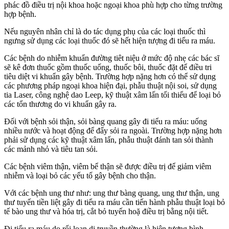
phác đồ điều trị nội khoa hoặc ngoại khoa phù hợp cho từng trường
hợp bệnh.
Nếu nguyên nhân chỉ là do tác dụng phụ của các loại thuốc thì
ngưng sử dụng các loại thuốc đó sẽ hết hiện tượng đi tiểu ra máu.
Các bệnh do nhiễm khuẩn đường tiêt niệu ở mức độ nhẹ các bác sĩ
sẽ kê đơn thuốc gồm thuốc uống, thuốc bôi, thuốc đặt để điều tri
tiêu diệt vi khuẩn gây bệnh. Trường hợp nặng hơn có thể sử dụng
các phương pháp ngoại khoa hiện đại, phẫu thuật nội soi, sử dụng
tia Laser, công nghệ dao Leep, kỹ thuật xâm lấn tối thiểu để loại bỏ
các tổn thương do vi khuẩn gây ra.
Đối với bệnh sỏi thận, sỏi bàng quang gây đi tiểu ra máu: uống
nhiều nước và hoạt động để đẩy sỏi ra ngoài. Trường hợp nặng hơn
phải sử dụng các kỹ thuật xâm lấn, phẫu thuật đánh tan sỏi thành
các mảnh nhỏ và tiêu tan sỏi.
Các bệnh viêm thận, viêm bể thận sẽ được điều trị để giảm viêm
nhiễm và loại bỏ các yếu tố gây bệnh cho thận.
Với các bệnh ung thư như: ung thư bàng quang, ung thư thận, ung
thư tuyến tiền liệt gây đi tiểu ra máu cần tiến hành phẫu thuật loại bỏ
tế bào ung thư và hóa trị, cắt bỏ tuyến hoặ điều trị bằng nội tiết.
Đi tiểu ra máu do rối loạn di truyền thường là hiện tượng bình