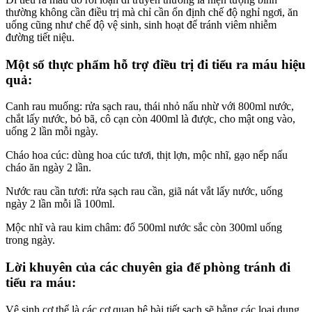
thường không cần điều trị mà chỉ cần ổn định chế độ nghỉ ngơi, ăn
uống cũng như chế độ vệ sinh, sinh hoạt để tránh viêm nhiễm
đường tiết niệu.
Một số thực phẩm hỗ trợ điều trị đi tiểu ra máu hiệu
quả:
Canh rau muống: rửa sạch rau, thái nhỏ nấu nhừ với 800ml nước,
chắt lấy nước, bỏ bã, cô cạn còn 400ml là được, cho mật ong vào,
uống 2 lần mỗi ngày.
Cháo hoa cúc: dùng hoa cúc tươi, thịt lợn, mộc nhĩ, gạo nếp nấu
cháo ăn ngày 2 lần.
Nước rau cần tươi: rửa sạch rau cần, giã nát vắt lấy nước, uống
ngày 2 lần mỗi lầ 100ml.
Mộc nhĩ và rau kim châm: đổ 500ml nước sắc còn 300ml uống
trong ngày.
Lời khuyên của các chuyên gia để phòng tránh đi
tiểu ra máu:
Vệ sinh cơ thể là các cơ quan hệ bài tiết sạch sẽ bằng các loại dung