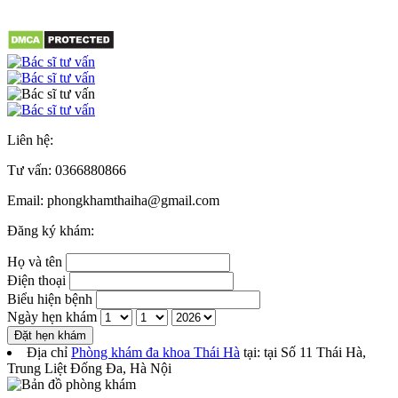
Liên hệ:
Tư vấn:
0366880866
Email: phongkhamthaiha@gmail.com
Đăng ký khám:
Họ và tên
Điện thoại
Biểu hiện bệnh
Ngày hẹn khám
Đặt hẹn khám
Địa chỉ
Phòng khám đa khoa Thái Hà
tại: tại
Số 11 Thái Hà,
Trung Liệt Đống Đa
,
Hà Nội