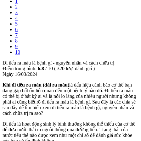
1
2
3
4
5
6
7
8
9
10
Đi tiểu ra máu là bệnh gì - nguyên nhân và cách chữa trị
Điểm trung bình:
6.8
/
10
(
320
lượt đánh giá )
Ngày 16/03/2024
Khi đi tiểu ra máu (đái ra máu)
là dấu hiệu cảnh báo cơ thể bạn
đang gặp bất ổn liên quan đến một bệnh lý nào đó. Đi tiểu ra máu
có thể bị ở bất kỳ ai và là nỗi lo lắng của nhiều người nhưng không
phải ai cũng biết rõ đi tiểu ra máu là bệnh gì. Sau đây là các chia sẻ
sau đây để tìm hiểu xem đi tiểu ra máu là bệnh gì, nguyên nhân và
cách chữa trị ra sao?
Đi tiểu là hoạt động sinh lý bình thường không thể thiếu của cơ thể
để đưa nước thải ra ngoài thông qua đường tiểu. Trạng thái của
nước tiểu thế nào được xem như một chỉ số để đánh giá sức khỏe
của bạn có ổn định không.