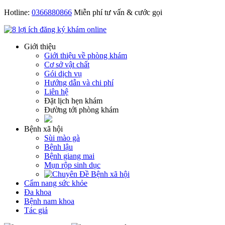
Hotline:
0366880866
Miễn phí tư vấn & cước gọi
Giới thiệu
Giới thiệu về phòng khám
Cơ sở vật chất
Gói dịch vụ
Hướng dẫn và chi phí
Liên hệ
Đặt lịch hẹn khám
Đường tới phòng khám
Bệnh xã hội
Sùi mào gà
Bệnh lậu
Bệnh giang mai
Mụn rộp sinh dục
Cẩm nang sức khỏe
Đa khoa
Bệnh nam khoa
Tác giả