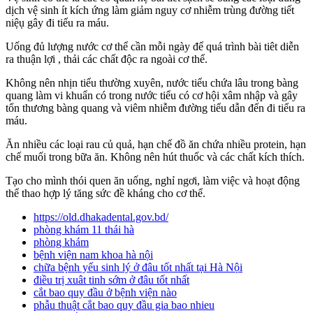
dịch vệ sinh ít kích ứng làm giảm nguy cơ nhiễm trùng đường tiết
niệụ gây đi tiểu ra máu.
Uống đủ lượng nước cơ thể cần mỗi ngày để quá trình bài tiêt diễn
ra thuận lợi , thải các chất độc ra ngoài cơ thể.
Không nên nhịn tiểu thường xuyên, nước tiểu chứa lâu trong bàng
quang làm vi khuẩn có trong nước tiểu có cơ hội xâm nhập và gây
tổn thương bàng quang và viêm nhiễm đường tiểu dẫn đến đi tiểu ra
máu.
Ăn nhiều các loại rau củ quả, hạn chế đồ ăn chứa nhiều protein, hạn
chế muối trong bữa ăn. Không nên hút thuốc và các chất kích thích.
Tạo cho mình thói quen ăn uống, nghỉ ngơi, làm việc và hoạt động
thể thao hợp lý tăng sức đề kháng cho cơ thể.
https://old.dhakadental.gov.bd/
phòng khám 11 thái hà
phòng khám
bệnh viện nam khoa hà nội
chữa bệnh yếu sinh lý ở đâu tốt nhất tại Hà Nội
điều trị xuât tinh sớm ở đâu tốt nhất
cắt bao quy đầu ở bệnh viện nào
phẫu thuật cắt bao quy đầu gia bao nhieu