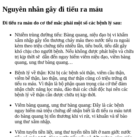
Nguyên nhân gây đi tiểu ra máu
Đi tiểu ra máu do cơ thể mắc phải một số các bệnh lý sau:
Nhiễm trùng đường tiểu: Bàng quang, niệu đạo bị vi khẩm
xâm nhập gây tổn thương chảy máu theo nước tiểu ra ngoài
kèm theo triệu chứng tiểu nhiều lần, tiểu buốt, tiểu dắt gây
khó chịu cho người bệnh. Nếu không được phát hiện và chữa
trị kịp thời sẽ dẫn đến nguy hiểm viêm niệu đạo, viêm bàng
quang, ung thư bàng quang…
Bệnh lý về thận: Khi bị các bệnh sỏi thận, viêm cầu thận,
viêm bể thận, lao thận, ung thư thận cũng có triệu trứng đi
tiểu ra máu. Vì thận là bộ phận quan trọng của cở thể đảm
nhận chức năng lọc máu, đào thải các chất độc hại nên các
bệnh lý về thận cần được chữa trị kịp thời.
Viêm bàng quang, ung thư bàng quang: Đây là các bệnh
nguy hiểm mà triệu chứng dễ nhận biết là đi tiểu ra máu tươi
do bàng quang bị tổn thương khi vi rút, vi khuẩn và tế bào
ung thư xâm nhập.
Viêm tuyến tiền liệt, ung thư tuyến tiền liêt ở nam giới: nước