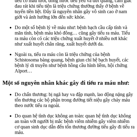
tiểu có máu tươi, dòng nước tiểu yếu và đứt quãng, cảm giác
đau rát khi tiểu tiện là triệu chứng thường thấy ở bệnh về
tuyến tiền liệt. Đây là nguyên nhân gây vô sinh cao ở nam
giới và ảnh hưởng lớn đến sức khỏe.
Do một số bệnh lý về máu như: bệnh bạch cầu cấp tính và
mãn tính, bệnh máu khó đông… cũng gây tiểu ra máu. Tiểu
ra máu còn có các triệu chứng xuất huyết ở nhiều nơi khác
như xuất huyết chân răng, xuất huyết dưới da.
Ngoài ra, tiểu ra máu còn là triệu chứng của bệnh
Schistosoma bàng quang, bệnh giun chỉ hệ bạch huyết, các
bệnh lý di truyền như bệnh hồng cầu hình liềm, hội chứng
Alport…
Một số nguyên nhân khác gây đi tiểu ra máu như:
Do chấn thương: bị ngã hay va đập mạnh, lao động nặng gây
tổn thương các bộ phận trong đường tiết niệu gây chảy máu
theo nước tiểu ra ngoài.
Do quan hệ tình dục không an toàn: quan hệ tình dục không
an toàn với người bị mắc bệnh viêm nhiễm gây viêm nhiễm
cơ quan sinh dục dẫn đến tổn thương đường tiểu gây đi tiểu ra
máu.