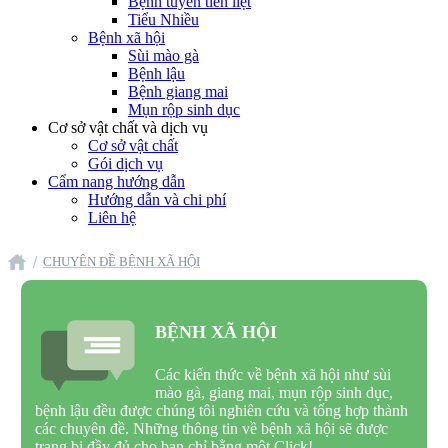
Bệnh tuyến tiền liệt
Tiểu Nhiều
Bệnh xã hội
Sùi mào gà
Bệnh lậu
Bệnh giang mai
Mụn rộp sinh dục
Cơ sở vật chất và dịch vụ
Cơ sở vật chất
Gói dịch vụ
Cẩm nang hướng dẫn
Hướng dẫn và chi phí
Liên hệ
CHUYÊN ĐỀ BỆNH XÃ HỘI
BỆNH XÃ HỘI
Các kiến thức về bệnh xã hội như sùi
mào gà, giang mai, mụn rộp sinh dục,
bệnh lậu đều được chúng tôi nghiên cứu và tổng hợp thành
các chuyên đề. Những thông tin về bệnh xã hội sẽ được
trang bị đầy đủ cho bạn chỉ bằng một Click!