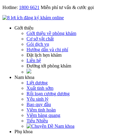
Hotline:
1800 6621
Miễn phí tư vấn & cước gọi
Giới thiệu
Giới thiệu về phòng khám
Cơ sở vật chất
Gói dịch vụ
Hướng dẫn và chi phí
Đặt lịch hẹn khám
Liên hệ
Đường tới phòng khám
Nam khoa
Liệt dương
Xuất tinh sớm
Rối loạn cương dương
Yếu sinh lý
Bao quy đầu
Viêm tinh hoàn
Viêm bàng quang
Tiểu Nhiều
Phụ khoa