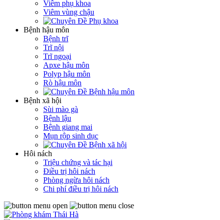
Viêm phụ khoa
Viêm vùng chậu
Bệnh hậu môn
Bệnh trĩ
Trĩ nội
Trĩ ngoại
Apxe hậu môn
Polyp hậu môn
Rò hậu môn
Bệnh xã hội
Sùi mào gà
Bệnh lậu
Bệnh giang mai
Mụn rộp sinh dục
Hôi nách
Triệu chứng và tác hại
Điều trị hôi nách
Phòng ngừa hôi nách
Chi phí điều trị hôi nách