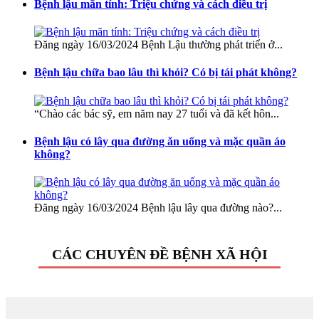
Bệnh lậu mãn tính: Triệu chứng và cách điều trị
Đăng ngày 16/03/2024 Bệnh Lậu thường phát triển ở...
Bệnh lậu chữa bao lâu thì khỏi? Có bị tái phát không?
“Chào các bác sỹ, em năm nay 27 tuổi và đã kết hôn...
Bệnh lậu có lây qua đường ăn uống và mặc quần áo
không?
Đăng ngày 16/03/2024 Bệnh lậu lây qua đường nào?...
CÁC CHUYÊN ĐỀ BỆNH XÃ HỘI