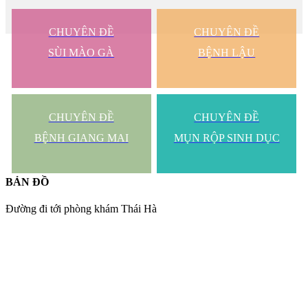
CHUYÊN ĐỀ
CHUYÊN ĐỀ
SÙI MÀO GÀ
BỆNH LẬU
CHUYÊN ĐỀ
CHUYÊN ĐỀ
BỆNH GIANG MAI
MỤN RỘP SINH DỤC
BẢN ĐỒ
Đường đi tới phòng khám Thái Hà