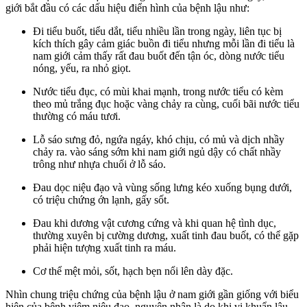
giới bắt đầu có các dấu hiệu điển hình của bệnh lậu như:
Đi tiểu buốt, tiểu dắt, tiểu nhiều lần trong ngày, liên tục bị
kích thích gây cảm giác buồn đi tiểu nhưng mỗi lần đi tiểu là
nam giới cảm thấy rất đau buốt đến tận óc, dòng nước tiểu
nóng, yếu, ra nhỏ giọt.
Nước tiểu đục, có mùi khai mạnh, trong nước tiểu có kèm
theo mủ trắng đục hoặc vàng chảy ra cùng, cuối bãi nước tiểu
thường có máu tươi.
Lỗ sáo sưng đỏ, ngứa ngáy, khó chịu, có mủ và dịch nhầy
chảy ra. vào sáng sớm khi nam giới ngủ dậy có chất nhầy
trông như nhựa chuối ở lỗ sáo.
Đau dọc niệu đạo và vùng sống lưng kéo xuống bụng dưới,
có triệu chứng ớn lạnh, gấy sốt.
Đau khi dương vật cương cứng và khi quan hệ tình dục,
thường xuyên bị cường dương, xuất tinh đau buốt, có thể gặp
phải hiện tượng xuất tinh ra máu.
Cơ thể mệt mỏi, sốt, hạch bẹn nổi lên dày đặc.
Nhìn chung triệu chứng của bệnh lậu ở nam giới gần giống với biểu
hiện của bệnh viêm niệu đạo, nguyên nhân là do khi vi khuẩn lậu