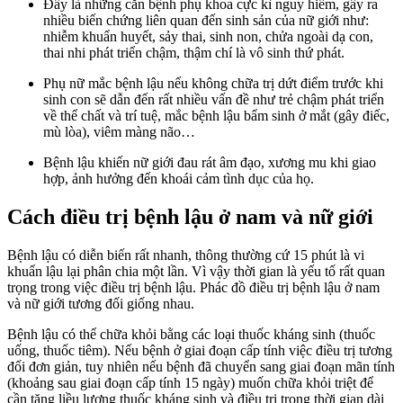
Đây là những căn bệnh phụ khoa cực kì nguy hiểm, gây ra
nhiều biến chứng liên quan đến sinh sản của nữ giới như:
nhiễm khuẩn huyết, sảy thai, sinh non, chửa ngoài dạ con,
thai nhi phát triển chậm, thậm chí là vô sinh thứ phát.
Phụ nữ mắc bệnh lậu nếu không chữa trị dứt điểm trước khi
sinh con sẽ dẫn đến rất nhiều vấn đề như trẻ chậm phát triển
về thể chất và trí tuệ, mắc bệnh lậu bẩm sinh ở mắt (gây điếc,
mù lòa), viêm màng não…
Bệnh lậu khiến nữ giới đau rát âm đạo, xương mu khi giao
hợp, ảnh hưởng đến khoái cảm tình dục của họ.
Cách điều trị bệnh lậu ở nam và nữ giới
Bệnh lậu có diễn biến rất nhanh, thông thường cứ 15 phút là vi
khuẩn lậu lại phân chia một lần. Vì vậy thời gian là yếu tố rất quan
trọng trong việc điều trị bệnh lậu. Phác đồ điều trị bệnh lậu ở nam
và nữ giới tương đối giống nhau.
Bệnh lậu có thể chữa khỏi bằng các loại thuốc kháng sinh (thuốc
uống, thuốc tiêm). Nếu bệnh ở giai đoạn cấp tính việc điều trị tương
đối đơn giản, tuy nhiên nếu bệnh đã chuyển sang giai đoạn mãn tính
(khoảng sau giai đoạn cấp tính 15 ngày) muốn chữa khỏi triệt để
cần tăng liều lượng thuốc kháng sinh và điều trị trong thời gian dài