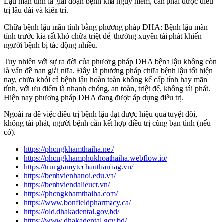
Lậu mãn tính là giai đoạn bệnh khá nguy hiểm, cần phải được điều
trị lâu dài và kiên trì.
Chữa bệnh lậu mãn tính bằng phương pháp DHA: Bệnh lậu mãn
tính trước kia rất khó chữa triệt để, thường xuyên tái phát khiến
người bệnh bị tác động nhiều.
Tuy nhiên với sự ra đời của phương pháp DHA bệnh lậu không còn
là vấn đề nan giải nữa. Đây là phương pháp chữa bệnh lậu tốt hiện
nay, chữa khỏi cả bệnh lậu hoàn toàn không kể cấp tính hay mãn
tính, với ưu điểm là nhanh chóng, an toàn, triệt để, không tái phát.
Hiện nay phương pháp DHA đang được áp dụng điều trị.
Ngoài ra để việc điều trị bệnh lậu đạt được hiệu quả tuyệt đối,
không tái phát, người bệnh cần kết hợp điều trị cùng bạn tình (nếu
có).
https://phongkhamthaiha.net/
https://phongkhamphukhoathaiha.webflow.io/
https://trungtamytechauthanhag.vn/
https://benhvienhanoi.edu.vn/
https://benhviendalieuct.vn/
https://phongkhamthaiha.com/
https://www.bonfieldpharmacy.ca/
https://old.dhakadental.gov.bd/
https://www.dhakadental.gov.bd/