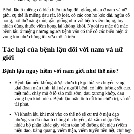
Bệnh lậu ở miệng có biểu hiện tương đối giống nhau ở nam và nữ
giới, cụ thể là miệng đau rát, lở loét, có các cơn ho kéo dài, ngứa cổ
họng, hơi thở nặng mùi, gần giống như với bệnh viêm họng, tuy
nhiên dùng thuốc viêm họng lại không khỏi. Ngoài ra mặc dù mắc
bệnh lậu ở miệng nhưng người bệnh vẫn có thể có các biểu hiện ở
vùng kín như chúng tôi vừa mô tả trên.
Tác hại của bệnh lậu đối với nam và nữ
giới
Bệnh lậu nguy hiểm với nam giới như thế nào?
Bệnh lậu nếu không được chữa trị kịp thời sẽ chuyển sang
giai đoạn mãn tính, khi này người bệnh có hiện tượng sốt cao,
mệt mỏi, chảy mủ ở lỗ sáo mỗi sớm, đau xương khớp, đau
vùng bẹn kinh niên. Bệnh lậu mãn tính rất khó chữa trị, và dễ
tái phát.
Vi khuẩn lậu khi mới vào cơ thể nó sẽ cư trú ở niệu đạo
nhưng sau đó nhanh chóng di chuyển, đã xâm nhập đến
nhiều bộ phận khác gây viêm toàn bộ đường tiết niệu (viêm
niệu đạo, bàng quang, viêm thận, viêm tuyến tiền liệt, chít hẹp