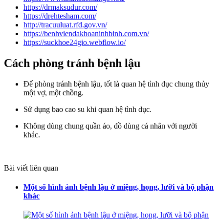
https://drmaksudur.com/
https://drehtesham.com/
http://tracuuluat.rfd.gov.vn/
https://benhviendakhoaninhbinh.com.vn/
https://suckhoe24gio.webflow.io/
Cách phòng tránh bệnh lậu
Để phòng tránh bệnh lậu, tốt là quan hệ tình dục chung thủy
một vợ, một chồng.
Sử dụng bao cao su khi quan hệ tình dục.
Không dùng chung quần áo, đồ dùng cá nhân với người
khác.
Bài viết liên quan
Một số hình ảnh bệnh lậu ở miệng, họng, lưỡi và bộ phận
khác