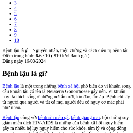
3
4
5
6
7
8
9
10
Bệnh lậu là gì - Nguyên nhân, triệu chứng và cách điều trị bệnh lậu
Điểm trung bình:
6.6
/
10
(
819
lượt đánh giá )
Đăng ngày 16/03/2024
Bệnh lậu là gì?
Bệnh lậu
là một trong những
bệnh xã hội
phổ biến do vi khuẩn song
cầu khuẩn lậu có tên là Neisseria Gonorrhoeae gây nên. Vi khuẩn
này ưa thích sống ở những nơi ẩm ướt, kín đáo, ấm áp. Bệnh chỉ lây
từ người qua người và tất cả mọi người đều có nguy cơ mắc phải
như nhau.
Bệnh lậu
cùng với
bệnh sùi mào gà
,
bệnh giang mai
, hội chứng suy
giảm miễn dịch HIV-AIDS là những căn bệnh xã hội nguy hiểm ,
gây ra nhiều hệ lụy nguy hiểm cho sức khỏe, tâm lý và cộng đồng