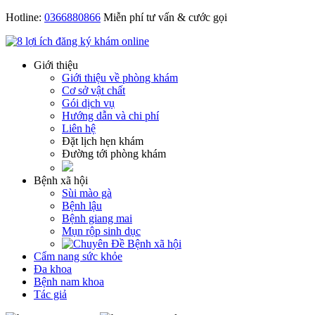
Hotline:
0366880866
Miễn phí tư vấn & cước gọi
Giới thiệu
Giới thiệu về phòng khám
Cơ sở vật chất
Gói dịch vụ
Hướng dẫn và chi phí
Liên hệ
Đặt lịch hẹn khám
Đường tới phòng khám
Bệnh xã hội
Sùi mào gà
Bệnh lậu
Bệnh giang mai
Mụn rộp sinh dục
Cẩm nang sức khỏe
Đa khoa
Bệnh nam khoa
Tác giả