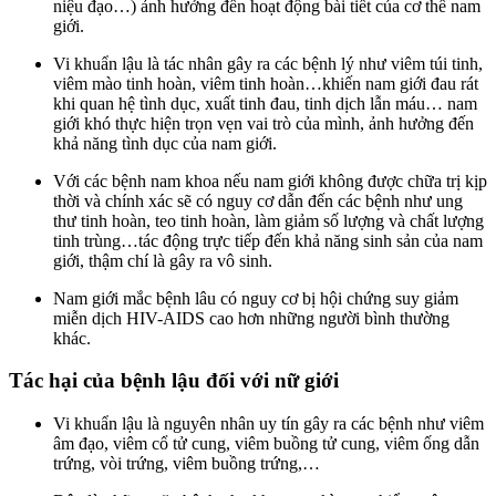
niệu đạo…) ảnh hưởng đến hoạt động bài tiết của cơ thế nam
giới.
Vi khuẩn lậu là tác nhân gây ra các bệnh lý như viêm túi tinh,
viêm mào tinh hoàn, viêm tinh hoàn…khiến nam giới đau rát
khi quan hệ tình dục, xuất tinh đau, tinh dịch lẫn máu… nam
giới khó thực hiện trọn vẹn vai trò của mình, ảnh hưởng đến
khả năng tình dục của nam giới.
Với các bệnh nam khoa nếu nam giới không được chữa trị kịp
thời và chính xác sẽ có nguy cơ dẫn đến các bệnh như ung
thư tinh hoàn, teo tinh hoàn, làm giảm số lượng và chất lượng
tinh trùng…tác động trực tiếp đến khả năng sinh sản của nam
giới, thậm chí là gây ra vô sinh.
Nam giới mắc bệnh lâu có nguy cơ bị hội chứng suy giảm
miễn dịch HIV-AIDS cao hơn những người bình thường
khác.
Tác hại của bệnh lậu đối với nữ giới
Vi khuẩn lậu là nguyên nhân uy tín gây ra các bệnh như viêm
âm đạo, viêm cổ tử cung, viêm buồng tử cung, viêm ống dẫn
trứng, vòi trứng, viêm buồng trứng,…