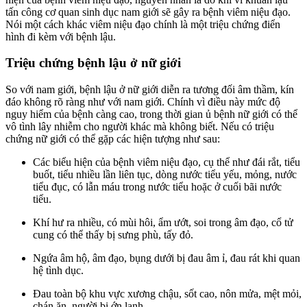
tấn công cơ quan sinh dục nam giới sẽ gây ra bệnh viêm niệu đạo.
Nói một cách khác viêm niệu đạo chính là một triệu chứng điển
hình đi kèm với bệnh lậu.
Triệu chứng bệnh lậu ở nữ giới
So với nam giới, bệnh lậu ở nữ giới diễn ra tương đối âm thầm, kín
đáo không rõ ràng như với nam giới. Chính vì điều này mức độ
nguy hiểm của bệnh càng cao, trong thời gian ủ bệnh nữ giới có thể
vô tình lây nhiễm cho người khác mà không biết. Nếu có triệu
chứng nữ giới có thể gặp các hiện tượng như sau:
Các biểu hiện của bệnh viêm niệu đạo, cụ thể như đái rắt, tiểu
buốt, tiểu nhiều lần liên tục, dòng nước tiểu yếu, mỏng, nước
tiểu đục, có lẫn máu trong nước tiểu hoặc ở cuối bãi nước
tiểu.
Khí hư ra nhiều, có mùi hôi, ẩm ướt, soi trong âm đạo, cổ tử
cung có thể thấy bị sưng phù, tấy đỏ.
Ngứa âm hộ, âm đạo, bụng dưới bị đau âm ỉ, đau rát khi quan
hệ tình dục.
Đau toàn bộ khu vực xương chậu, sốt cao, nôn mửa, mệt mỏi,
chán ăn, người bị ớn lạnh.