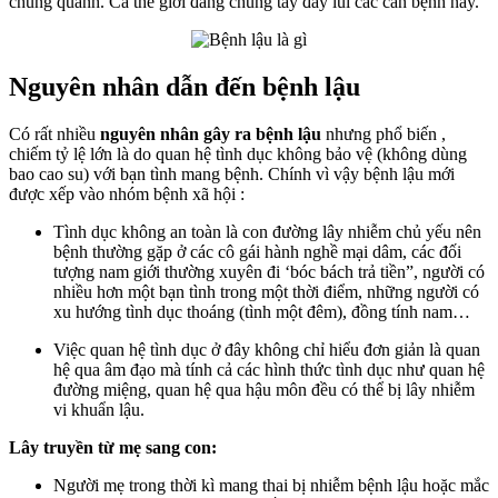
chung quanh. Cả thế giới đang chung tay đẩy lùi các căn bệnh này.
Nguyên nhân dẫn đến bệnh lậu
Có rất nhiều
nguyên nhân gây ra bệnh lậu
nhưng phổ biến ,
chiếm tỷ lệ lớn là do quan hệ tình dục không bảo vệ (không dùng
bao cao su) với bạn tình mang bệnh. Chính vì vậy bệnh lậu mới
được xếp vào nhóm bệnh xã hội :
Tình dục không an toàn là con đường lây nhiễm chủ yếu nên
bệnh thường gặp ở các cô gái hành nghề mại dâm, các đối
tượng nam giới thường xuyên đi ‘bóc bách trả tiền”, người có
nhiều hơn một bạn tình trong một thời điểm, những người có
xu hướng tình dục thoáng (tình một đêm), đồng tính nam…
Việc quan hệ tình dục ở đây không chỉ hiểu đơn giản là quan
hệ qua âm đạo mà tính cả các hình thức tình dục như quan hệ
đường miệng, quan hệ qua hậu môn đều có thể bị lây nhiễm
vi khuẩn lậu.
Lây truyền từ mẹ sang con:
Người mẹ trong thời kì mang thai bị nhiễm bệnh lậu hoặc mắc