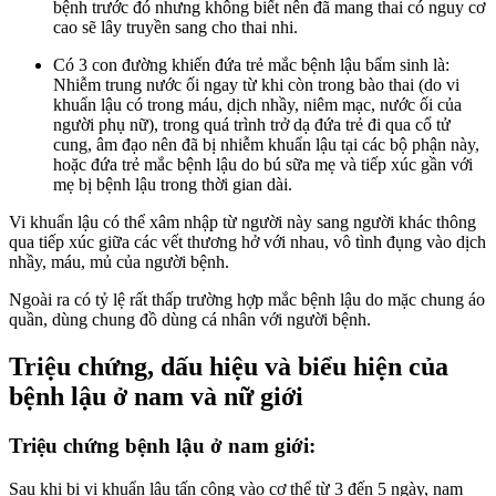
bệnh trước đó nhưng không biết nên đã mang thai có nguy cơ
cao sẽ lây truyền sang cho thai nhi.
Có 3 con đường khiến đứa trẻ mắc bệnh lậu bẩm sinh là:
Nhiễm trung nước ối ngay từ khi còn trong bào thai (do vi
khuẩn lậu có trong máu, dịch nhầy, niêm mạc, nước ối của
người phụ nữ), trong quá trình trở dạ đứa trẻ đi qua cổ tử
cung, âm đạo nên đã bị nhiễm khuẩn lậu tại các bộ phận này,
hoặc đứa trẻ mắc bệnh lậu do bú sữa mẹ và tiếp xúc gần với
mẹ bị bệnh lậu trong thời gian dài.
Vi khuẩn lậu có thể xâm nhập từ người này sang người khác thông
qua tiếp xúc giữa các vết thương hở với nhau, vô tình đụng vào dịch
nhầy, máu, mủ của người bệnh.
Ngoài ra có tỷ lệ rất thấp trường hợp mắc bệnh lậu do mặc chung áo
quần, dùng chung đồ dùng cá nhân với người bệnh.
Triệu chứng, dấu hiệu và biểu hiện của
bệnh lậu ở nam và nữ giới
Triệu chứng bệnh lậu ở nam giới:
Sau khi bị vi khuẩn lậu tấn công vào cơ thể từ 3 đến 5 ngày, nam