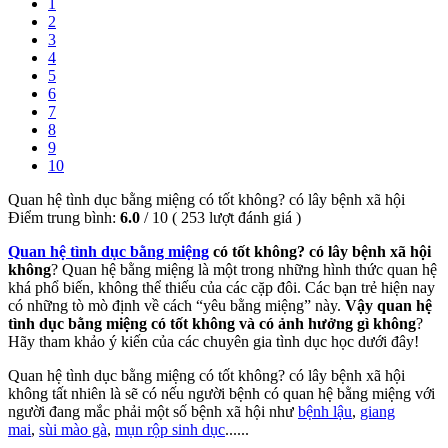
1
2
3
4
5
6
7
8
9
10
Quan hệ tình dục bằng miệng có tốt không? có lây bệnh xã hội
Điểm trung bình:
6.0
/
10
(
253
lượt đánh giá )
Quan hệ tình dục bằng miệng
có tốt không? có lây bệnh xã hội
không
? Quan hệ bằng miệng là một trong những hình thức quan hệ
khá phổ biến, không thể thiếu của các cặp đôi. Các bạn trẻ hiện nay
có những tò mò định về cách “yêu bằng miệng” này.
Vậy quan hệ
tình dục bằng miệng có tốt không và có ảnh hưởng gì không
?
Hãy tham khảo ý kiến của các chuyên gia tình dục học dưới đây!
Quan hệ tình dục bằng miệng có tốt không? có lây bệnh xã hội
không tất nhiên là sẽ có nếu người bệnh có quan hệ bằng miệng với
người đang mắc phải một số bệnh xã hội như
bệnh lậu
,
giang
mai
,
sùi mào gà
,
mụn rộp sinh dục
......