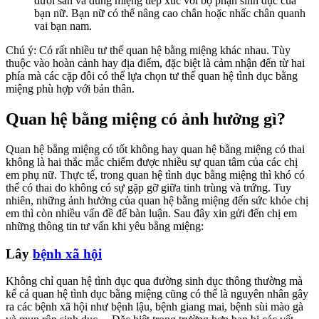
dưới sàn và dùng miệng tiếp xúc với bộ phận sinh dục của
bạn nữ. Bạn nữ có thể nâng cao chân hoặc nhấc chân quanh
vai bạn nam.
Chú ý: Có rất nhiều tư thế quan hệ bằng miệng khác nhau. Tùy
thuộc vào hoàn cảnh hay địa điểm, đặc biệt là cảm nhận đến từ hai
phía mà các cặp đôi có thể lựa chọn tư thế quan hệ tình dục bằng
miệng phù hợp với bản thân.
Quan hệ bằng miệng có ảnh hưởng gì?
Quan hệ bằng miệng có tốt không hay quan hệ bằng miệng có thai
không là hai thắc mắc chiếm được nhiều sự quan tâm của các chị
em phụ nữ. Thực tế, trong quan hệ tình dục bằng miệng thì khó có
thể có thai do không có sự gặp gỡ giữa tinh trùng và trứng. Tuy
nhiên, những ảnh hưởng của quan hệ bằng miệng đến sức khỏe chị
em thì còn nhiều vấn đề để bàn luận. Sau đây xin gửi đến chị em
những thông tin tư vấn khi yêu bằng miệng:
Lây
bệnh xã hội
Không chỉ quan hệ tình dục qua đường sinh dục thông thường mà
kể cả quan hệ tình dục bằng miệng cũng có thể là nguyên nhân gây
ra các bệnh xã hội như bệnh lậu, bệnh giang mai, bệnh sùi mào gà