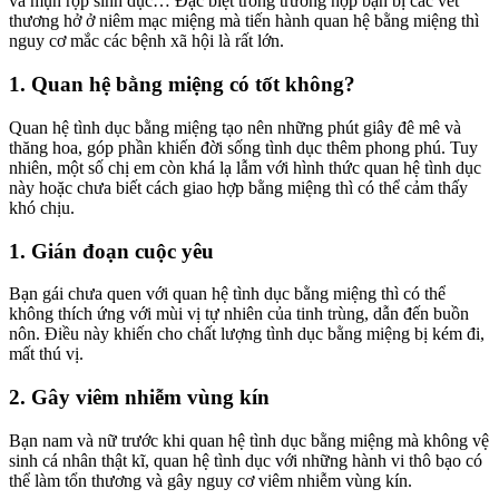
và mụn rộp sinh dục… Đặc biệt trong trường hợp bạn bị các vết
thương hở ở niêm mạc miệng mà tiến hành quan hệ bằng miệng thì
nguy cơ mắc các bệnh xã hội là rất lớn.
1. Quan hệ bằng miệng có tốt không?
Quan hệ tình dục bằng miệng tạo nên những phút giây đê mê và
thăng hoa, góp phần khiến đời sống tình dục thêm phong phú. Tuy
nhiên, một số chị em còn khá lạ lẫm với hình thức quan hệ tình dục
này hoặc chưa biết cách giao hợp bằng miệng thì có thể cảm thấy
khó chịu.
1. Gián đoạn cuộc yêu
Bạn gái chưa quen với quan hệ tình dục bằng miệng thì có thể
không thích ứng với mùi vị tự nhiên của tinh trùng, dẫn đến buồn
nôn. Điều này khiến cho chất lượng tình dục bằng miệng bị kém đi,
mất thú vị.
2. Gây viêm nhiễm vùng kín
Bạn nam và nữ trước khi quan hệ tình dục bằng miệng mà không vệ
sinh cá nhân thật kĩ, quan hệ tình dục với những hành vi thô bạo có
thể làm tổn thương và gây nguy cơ viêm nhiễm vùng kín.