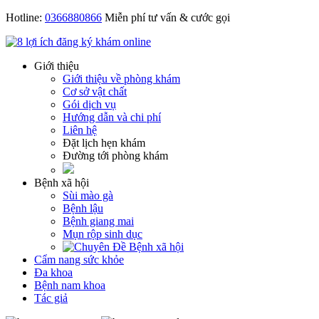
Hotline:
0366880866
Miễn phí tư vấn & cước gọi
Giới thiệu
Giới thiệu về phòng khám
Cơ sở vật chất
Gói dịch vụ
Hướng dẫn và chi phí
Liên hệ
Đặt lịch hẹn khám
Đường tới phòng khám
Bệnh xã hội
Sùi mào gà
Bệnh lậu
Bệnh giang mai
Mụn rộp sinh dục
Cẩm nang sức khỏe
Đa khoa
Bệnh nam khoa
Tác giả