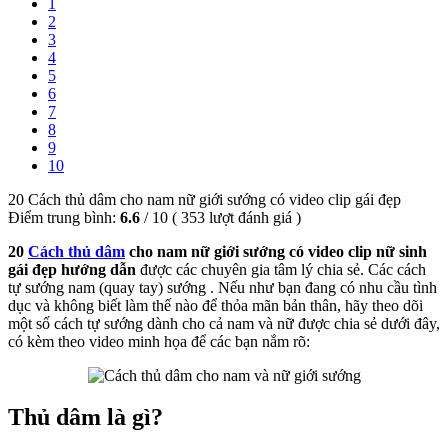
1
2
3
4
5
6
7
8
9
10
20 Cách thủ dâm cho nam nữ giới sướng có video clip gái đẹp
Điểm trung bình:
6.6
/
10
(
353
lượt đánh giá )
20
Cách thủ dâm
cho nam nữ giới sướng có video clip nữ sinh
gái đẹp hướng dẫn
được các chuyên gia tâm lý chia sẻ. Các cách
tự sướng nam (quay tay) sướng . Nếu như bạn đang có nhu cầu tình
dục và không biết làm thế nào để thỏa mãn bản thân, hãy theo dõi
một số cách tự sướng dành cho cả nam và nữ được chia sẻ dưới đây,
có kèm theo video minh họa để các bạn nắm rõ:
Thủ dâm là gì?