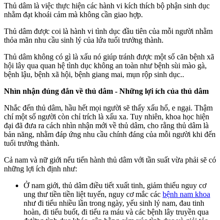
Thủ dâm là việc thực hiện các hành vi kích thích bộ phận sinh dục
nhằm đạt khoái cảm mà không cần giao hợp.
Thủ dâm được coi là hành vi tình dục đầu tiên của mỗi người nhằm
thỏa mãn nhu cầu sinh lý của lứa tuổi trưởng thành.
Thủ dâm không có gì là xấu nó giúp tránh được một số căn bệnh xã
hội lây qua quan hệ tình dục không an toàn như bệnh sùi mào gà,
bệnh lậu, bệnh xã hội, bệnh giang mai, mụn rộp sinh dục..
Nhìn nhận đúng đắn về thủ dâm - Những lợi ích của thủ dâm
Nhắc đến thủ dâm, hầu hết mọi người sẽ thấy xấu hổ, e ngại. Thậm
chí một số người còn chỉ trích là xấu xa. Tuy nhiên, khoa học hiện
đại đã đưa ra cách nhìn nhận mới về thủ dâm, cho rằng thủ dâm là
bản năng, nhằm đáp ứng nhu cầu chính đáng của mỗi người khi đến
tuổi trưởng thành.
Cả nam và nữ giới nếu tiến hành thủ dâm với tần suất vừa phải sẽ có
những lợi ích định như:
Ở nam giới, thủ dâm điều tiết xuất tinh, giảm thiểu nguy cơ
ung thư tiền tiền liệt tuyến, nguy cơ mắc các
bệnh nam khoa
như đi tiểu nhiều lần trong ngày, yếu sinh lý nam, đau tinh
hoàn, đi tiểu buốt, đi tiểu ra máu và các bệnh lây truyền qua