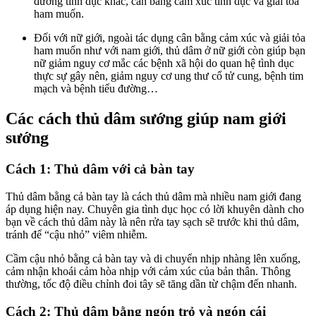
đường tình dục khác, cân bằng cảm xúc tình dục và giải tỏa
ham muốn.
Đối với nữ giới, ngoài tác dụng cân bằng cảm xúc và giải tỏa
ham muốn như với nam giới, thủ dâm ở nữ giới còn giúp bạn
nữ giảm nguy cơ mắc các bệnh xã hội do quan hệ tình dục
thực sự gây nên, giảm nguy cơ ung thư cổ tử cung, bệnh tim
mạch và bệnh tiểu đường…
Các cách thủ dâm sướng giúp nam giới
sướng
Cách 1: Thủ dâm với cả bàn tay
Thủ dâm bằng cả bàn tay là cách thủ dâm mà nhiều nam giới đang
áp dụng hiện nay. Chuyên gia tình dục học có lời khuyên dành cho
bạn về cách thủ dâm này là nên rửa tay sạch sẽ trước khi thủ dâm,
tránh để “cậu nhỏ” viêm nhiễm.
Cầm cậu nhỏ bằng cả bàn tay và di chuyển nhịp nhàng lên xuống,
cảm nhận khoái cảm hòa nhịp với cảm xúc của bản thân. Thông
thường, tốc độ điều chỉnh đoi tây sẽ tăng dần từ chậm đến nhanh.
Cách 2: Thủ dâm bằng ngón trỏ và ngón cái