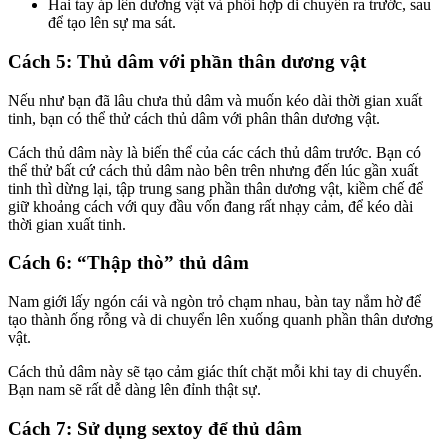
Hai tay áp lên dương vật và phối hợp di chuyển ra trước, sau
để tạo lên sự ma sát.
Cách 5: Thủ dâm với phần thân dương vật
Nếu như bạn đã lâu chưa thủ dâm và muốn kéo dài thời gian xuất
tinh, bạn có thể thử cách thủ dâm với phân thân dương vật.
Cách thủ dâm này là biến thể của các cách thủ dâm trước. Bạn có
thể thử bất cứ cách thủ dâm nào bên trên nhưng đến lúc gần xuất
tinh thì dừng lại, tập trung sang phần thân dương vật, kiềm chế để
giữ khoảng cách với quy đầu vốn đang rất nhạy cảm, để kéo dài
thời gian xuất tinh.
Cách 6: “Thập thò” thủ dâm
Nam giới lấy ngón cái và ngòn trỏ chạm nhau, bàn tay nắm hờ để
tạo thành ống rỗng và di chuyển lên xuống quanh phần thân dương
vật.
Cách thủ dâm này sẽ tạo cảm giác thít chặt mỗi khi tay di chuyển.
Bạn nam sẽ rất dễ dàng lên đỉnh thật sự.
Cách 7: Sử dụng sextoy để thủ dâm