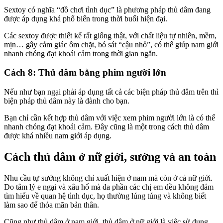
Sextoy có nghĩa “đồ chơi tình dục” là phương pháp thủ dâm đang
được áp dụng khá phổ biến trong thời buổi hiện đại.
Các sextoy được thiết kế rất giống thật, với chất liệu tự nhiên, mềm,
mịn… gây cảm giác ôm chặt, bó sát “cậu nhỏ”, có thể giúp nam giới
nhanh chóng đạt khoái cảm trong thời gian ngắn.
Cách 8: Thủ dâm bằng phim người lớn
Nếu như bạn ngại phải áp dụng tất cả các biện pháp thủ dâm trên thì
biện pháp thủ dâm này là dành cho bạn.
Bạn chỉ cần kết hợp thủ dâm với việc xem phim người lớn là có thể
nhanh chóng đạt khoái cảm. Đây cũng là một trong cách thủ dâm
được khá nhiều nam giới áp dụng.
Cách thủ dâm ở nữ giới, sướng và an toàn
Nhu cầu tự sướng không chỉ xuất hiện ở nam mà còn ở cả nữ giới.
Do tâm lý e ngại và xâu hổ mà đa phần các chị em đều không dám
tìm hiểu về quan hệ tình dục, họ thường lúng túng và không biết
làm sao để thỏa mãn bản thân.
Cũng như thủ dâm ở nam giới, thủ dâm ở nữ giới là việc sử dụng