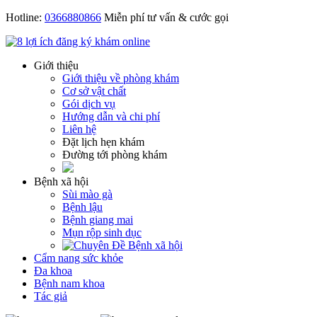
Hotline:
0366880866
Miễn phí tư vấn & cước gọi
Giới thiệu
Giới thiệu về phòng khám
Cơ sở vật chất
Gói dịch vụ
Hướng dẫn và chi phí
Liên hệ
Đặt lịch hẹn khám
Đường tới phòng khám
Bệnh xã hội
Sùi mào gà
Bệnh lậu
Bệnh giang mai
Mụn rộp sinh dục
Cẩm nang sức khỏe
Đa khoa
Bệnh nam khoa
Tác giả