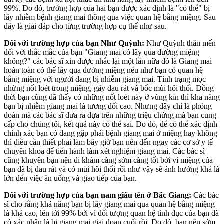
99%. Do đó, trường hợp của hai bạn được xác định là "có thể" bị
lây nhiễm bệnh giang mai thông qua việc quan hệ bằng miệng. Sau
đây là giải đáp cho từng trường hợp cụ thể như sau.
Đối với trường hợp của bạn Như Quỳnh:
Như Quỳnh thân mến
đối với thắc mắc của bạn "Giang mai có lây qua đường miệng
không?" các bác sĩ xin được nhắc lại một lần nữa đó là Giang mai
hoàn toàn có thể lây qua đường miệng nếu như bạn có quan hệ
bằng miệng với người đang bị nhiễm giang mai. Tình trạng mọc
những nốt loét trong miệng, gây đau rát và bốc mùi hôi thối. Đồng
thời bạn cũng đã thấy có những nốt loét này ở vùng kín thì khả năng
bạn bị nhiễm giang mai là tương đối cao. Nhưng đây chỉ là phỏng
đoán mà các bác sĩ đưa ra dựa trên những triệu chứng mà bạn cung
cấp cho chúng tôi, kết quả này có thể sai. Do đó, để có thể xác định
chính xác bạn có đang gặp phải bệnh giang mai ở miệng hay không
thì điều cần thiết phải làm bây giờ bạn nên đến ngay các cơ sở y tế
chuyên khoa để tiến hành làm xét nghiệm giang mai. Các bác sĩ
cũng khuyên bạn nên đi khám càng sớm càng tốt bởi vì miệng của
bạn đã bị đau rát và có mùi hôi thối rồi như vậy sẽ ảnh hưởng khá là
lớn đến việc ăn uống và giao tiếp của bạn.
Đối với trường hợp của bạn nam giấu tên ở Bắc Giang:
Các bác
sĩ cho rằng khả năng bạn bị lây giang mai qua quan hệ bằng miệng
là khá cao, lên tới 99% bởi vì đối tượng quan hệ tình dục của bạn đã
có xác nhận là bị giang mai giai đoạn cuối rồi. Do đó, bạn nên sớm