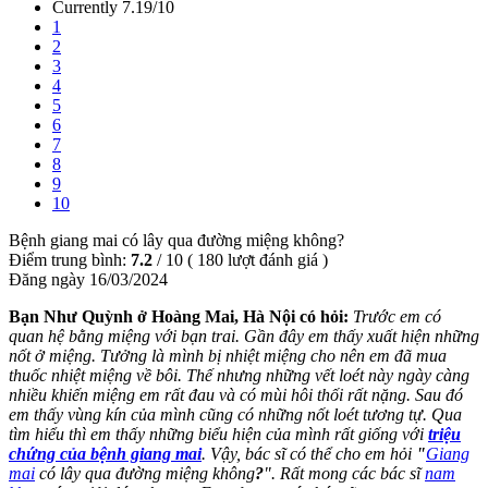
Currently 7.19/10
1
2
3
4
5
6
7
8
9
10
Bệnh giang mai có lây qua đường miệng không?
Điểm trung bình:
7.2
/
10
(
180
lượt đánh giá )
Đăng ngày 16/03/2024
Bạn Như Quỳnh ở Hoàng Mai, Hà Nội có hỏi:
Trước em có
quan hệ bằng miệng với bạn trai. Gần đây em thấy xuất hiện những
nốt ở miệng. Tưởng là mình bị nhiệt miệng cho nên em đã mua
thuốc nhiệt miệng về bôi. Thế nhưng những vết loét này ngày càng
nhiều khiến miệng em rất đau và có mùi hôi thối rất nặng. Sau đó
em thấy vùng kín của mình cũng có những nốt loét tương tự. Qua
tìm hiểu thì em thấy những biểu hiện của mình rất giống với
triệu
chứng của bệnh giang mai
. Vậy, bác sĩ có thể cho em hỏi
"
Giang
mai
có lây qua đường miệng không
?
". Rất mong các bác sĩ
nam