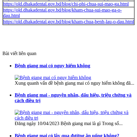
https://old.dhakadental.gov.bd/blog/chi-phi-chua-sui-mao-ga.html
https://old.dhakadental.gov.bd/blog/kham-chua-sui-mao-ga-o-
dau.html
https://old.dhakadental.gov.bd/blog/kham-chua-benh-lau-o-dau.html
Bài viết liên quan
Bệnh giang mai có nguy hiểm không
Xung quanh vấn đề bệnh giang mai có nguy hiểm không đã...
Bệnh giang mai - nguyên nhân, dấu hiệu, triệu chứng và
cách điều trị
Đăng ngày 10/04/2023 Bệnh giang mai là gì Trong số...
Bệnh giang mai có lây qua đường ăn uống không?