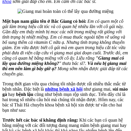
khoa
sớm giải đáp cho em. Em cảm ơn các bác sĩ
.
Một bạn nam giấu tên ở Bắc Giang có hỏi:
Em có quen một cô
gái làm trong hiệu cắt tóc và có quan hệ nhiều lần với cô gái này.
Gần đây em thấy mình bị mọc các nốt trong miệng rất giống với
tình trạng bị nhiệt miệng. Em có mua thuốc ngoài tiệm về uống và
bổ sung thêm cả vitamin C nữa ạ. Nhưng tình trạng không thuyên
giảm. Em vừa được biết cô gái mà em quen trong hiệu cắt tóc vừa
phải đưa đi viện cấp cứu vì giang mai giai đoạn cuối. Trước đó, em
cũng có quan hệ bằng miệng với cô ấy. Liệu rằng
"Giang mai có
lây qua đường miệng không?
" thưa bác sĩ?.
Và nếu bị giang mai
thì em nên làm gì bây giờ ạ?
Mong sớm nhận được giải đáp từ các
chuyên gia
.
Trong thời gian vừa qua chúng tôi nhận được rất nhiều thắc mắc từ
bệnh nhân. Đặc biệt là
những bệnh xã hội
như giang mai,
sùi mào
gà
hay
bệnh lậu
cũng như bệnh mụn rộp sinh dục. Trên đây chỉ là
hai trong số nhiều câu hỏi mà chúng tôi nhận được. Hôm nay, các
bác sĩ Thái Hà chuyên khoa bệnh xã hội xin được tư vấn cho hai
bạn như sau:
Trước hết các bác sĩ khẳng định rằng:
Khi các bạn có quan hệ
bằng miệng với các đối tượng đang mang mầm bệnh giang mai hay
bất kỳ các bệnh xã hội khác thì khả năng lây nhiễm bệnh lên đến