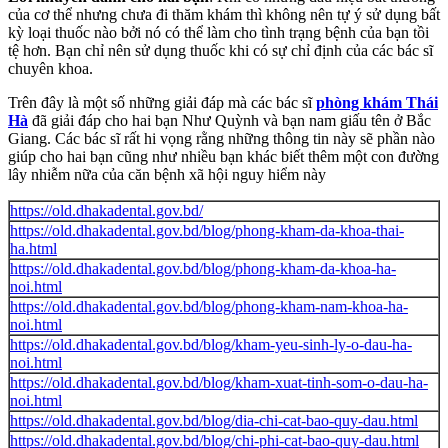
của cơ thể nhưng chưa đi thăm khám thì không nên tự ý sử dụng bất
kỳ loại thuốc nào bởi nó có thể làm cho tình trạng bệnh của bạn tồi
tệ hơn. Bạn chỉ nên sử dụng thuốc khi có sự chỉ định của các bác sĩ
chuyên khoa.
Trên đây là một số những giải đáp mà các bác sĩ
phòng khám Thái
Hà
đã giải đáp cho hai bạn Như Quỳnh và bạn nam giấu tên ở Bắc
Giang. Các bác sĩ rất hi vọng rằng những thông tin này sẽ phần nào
giúp cho hai bạn cũng như nhiều bạn khác biết thêm một con đường
lây nhiễm nữa của căn bệnh xã hội nguy hiểm này
https://old.dhakadental.gov.bd/
https://old.dhakadental.gov.bd/blog/phong-kham-da-khoa-thai-
ha.html
https://old.dhakadental.gov.bd/blog/phong-kham-da-khoa-ha-
noi.html
https://old.dhakadental.gov.bd/blog/phong-kham-nam-khoa-ha-
noi.html
https://old.dhakadental.gov.bd/blog/kham-yeu-sinh-ly-o-dau-ha-
noi.html
https://old.dhakadental.gov.bd/blog/kham-xuat-tinh-som-o-dau-ha-
noi.html
https://old.dhakadental.gov.bd/blog/dia-chi-cat-bao-quy-dau.html
https://old.dhakadental.gov.bd/blog/chi-phi-cat-bao-quy-dau.html