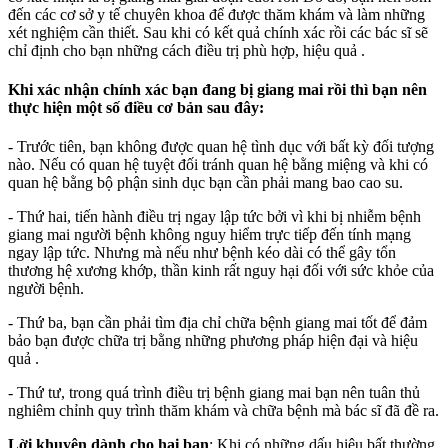
đến các cơ sở y tế chuyên khoa để được thăm khám và làm những
xét nghiệm cần thiết. Sau khi có kết quả chính xác rồi các bác sĩ sẽ
chỉ định cho bạn những cách điều trị phù hợp, hiệu quả .
Khi xác nhận chính xác bạn đang bị giang mai rồi thì bạn nên
thực hiện một số điều cơ bản sau đây:
- Trước tiên, bạn không được quan hệ tình dục với bất kỳ đối tượng
nào. Nếu có quan hệ tuyệt đối tránh quan hệ bằng miệng và khi có
quan hệ bằng bộ phận sinh dục bạn cần phải mang bao cao su.
- Thứ hai, tiến hành điều trị ngay lập tức bởi vì khi bị nhiễm bệnh
giang mai người bệnh không nguy hiểm trực tiếp đến tính mạng
ngay lập tức. Nhưng mà nếu như bệnh kéo dài có thể gây tổn
thương hệ xương khớp, thần kinh rất nguy hại đối với sức khỏe của
người bệnh.
- Thứ ba, bạn cần phải tìm địa chỉ chữa bệnh giang mai tốt để đảm
bảo bạn được chữa trị bằng những phương pháp hiện đại và hiệu
quả .
- Thứ tư, trong quá trình điều trị bệnh giang mai bạn nên tuân thủ
nghiêm chỉnh quy trình thăm khám và chữa bệnh mà bác sĩ đã đề ra.
Lời khuyên dành cho hai bạn
: Khi có những dấu hiệu bất thường