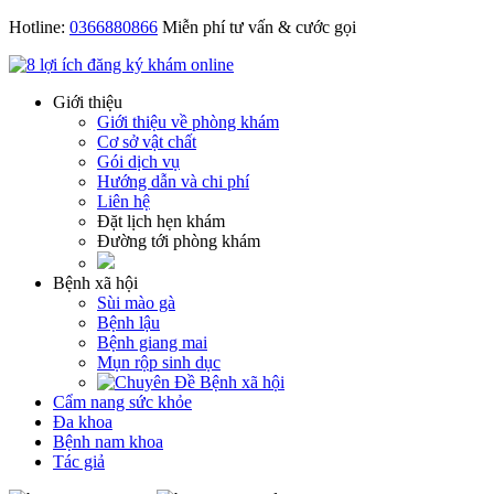
Hotline:
0366880866
Miễn phí tư vấn & cước gọi
Giới thiệu
Giới thiệu về phòng khám
Cơ sở vật chất
Gói dịch vụ
Hướng dẫn và chi phí
Liên hệ
Đặt lịch hẹn khám
Đường tới phòng khám
Bệnh xã hội
Sùi mào gà
Bệnh lậu
Bệnh giang mai
Mụn rộp sinh dục
Cẩm nang sức khỏe
Đa khoa
Bệnh nam khoa
Tác giả