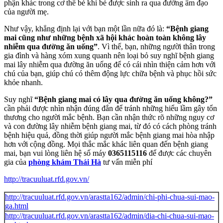
phận khác trong cơ thể bé khi bé được sinh ra qua đường âm đạo
của người mẹ.
Như vậy, khẳng định lại với bạn một lần nữa đó là:
“Bệnh giang
mai cũng như những bệnh xã hội khác hoàn toàn không lây
nhiễm qua đường ăn uống”
. Vì thế, bạn, những người thân trong
gia đình và hàng xóm xung quanh nên loại bỏ suy nghĩ bệnh giang
mai lây nhiễm qua đường ăn uống để có cái nhìn thiện cảm hơn với
chú của bạn, giúp chú có thêm động lực chữa bệnh và phục hồi sức
khỏe nhanh.
Suy nghĩ
“Bệnh giang mai có lây qua đường ăn uống không?”
cần phải được nhìn nhận đúng đắn để tránh những hiểu lầm gây tổn
thương cho người mắc bệnh. Bạn cần nhận thức rõ những nguy cơ
và con đường lây nhiễm bệnh giang mai, từ đó có cách phòng tránh
bệnh hiệu quả, đồng thời giúp người mắc bệnh giang mai hòa nhập
hơn với cộng đồng. Mọi thắc mắc khác liên quan đến bệnh giang
mai, bạn vui lòng liên hệ số máy
0365115116
để được các chuyên
gia của
phòng khám Thái Hà
tư vấn miễn phí
http://tracuuluat.rfd.gov.vn/
http://tracuuluat.rfd.gov.vn/arastta162/admin/chi-phi-chua-sui-mao-
ga.html
http://tracuuluat.rfd.gov.vn/arastta162/admin/dia-chi-chua-sui-mao-