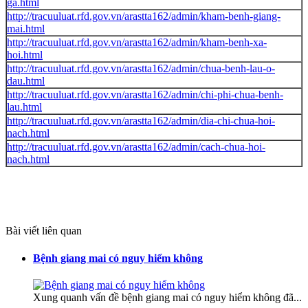
ga.html
http://tracuuluat.rfd.gov.vn/arastta162/admin/kham-benh-giang-
mai.html
http://tracuuluat.rfd.gov.vn/arastta162/admin/kham-benh-xa-
hoi.html
http://tracuuluat.rfd.gov.vn/arastta162/admin/chua-benh-lau-o-
dau.html
http://tracuuluat.rfd.gov.vn/arastta162/admin/chi-phi-chua-benh-
lau.html
http://tracuuluat.rfd.gov.vn/arastta162/admin/dia-chi-chua-hoi-
nach.html
http://tracuuluat.rfd.gov.vn/arastta162/admin/cach-chua-hoi-
nach.html
Bài viết liên quan
Bệnh giang mai có nguy hiểm không
Xung quanh vấn đề bệnh giang mai có nguy hiểm không đã...