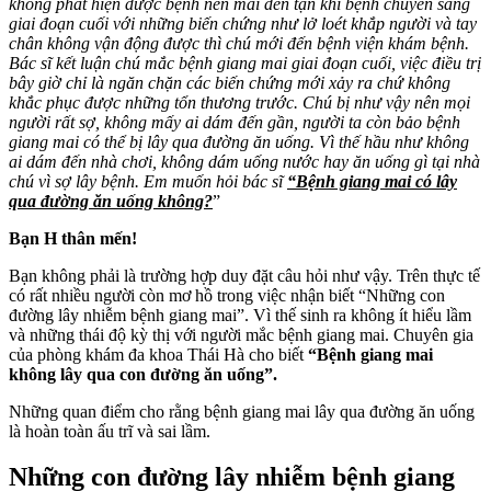
không phát hiện được bệnh nên mãi đến tận khi bệnh chuyển sang
giai đoạn cuối với những biến chứng như lở loét khắp người và tay
chân không vận động được thì chú mới đến bệnh viện khám bệnh.
Bác sĩ kết luận chú mắc bệnh giang mai giai đoạn cuối, việc điều trị
bây giờ chỉ là ngăn chặn các biến chứng mới xảy ra chứ không
khắc phục được những tổn thương trước. Chú bị như vậy nên mọi
người rất sợ, không mấy ai dám đến gần, người ta còn bảo bệnh
giang mai có thể bị lây qua đường ăn uống. Vì thế hầu như không
ai dám đến nhà chơi, không dám uống nước hay ăn uống gì tại nhà
chú vì sợ lây bệnh. Em muốn hỏi bác sĩ
“Bệnh giang mai có lây
qua đường ăn uống không?
”
Bạn H thân mến!
Bạn không phải là trường hợp duy đặt câu hỏi như vậy. Trên thực tế
có rất nhiều người còn mơ hồ trong việc nhận biết “Những con
đường lây nhiễm bệnh giang mai”. Vì thế sinh ra không ít hiểu lầm
và những thái độ kỳ thị với người mắc bệnh giang mai. Chuyên gia
của phòng khám đa khoa Thái Hà cho biết
“Bệnh giang mai
không lây qua con đường ăn uống”.
Những quan điểm cho rằng bệnh giang mai lây qua đường ăn uống
là hoàn toàn ấu trĩ và sai lầm.
Những con đường lây nhiễm bệnh giang