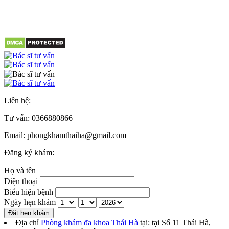
Liên hệ:
Tư vấn:
0366880866
Email: phongkhamthaiha@gmail.com
Đăng ký khám:
Họ và tên
Điện thoại
Biểu hiện bệnh
Ngày hẹn khám
Đặt hẹn khám
Địa chỉ
Phòng khám đa khoa Thái Hà
tại: tại
Số 11 Thái Hà,