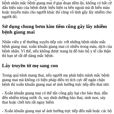
bệnh nhân mắc bệnh giang mai ở giai đoạn tiềm ẩn, không có bất cứ
dấu hiệu nào của bệnh được biểu hiện ra bên ngoài mà đi hiến máu
hoặc truyền máu cho người khác thì cũng vô tình gây lây nhiễm cho
người đó.
Sử dụng chung bơm kim tiêm cũng gây lây nhiễm
bệnh giang mai
Nhân viên y tế thường xuyên tiếp xúc với những bệnh nhân mắc
bệnh giang mai, xoắn khuẩn giang mai có nhiều trong máu, dịch của
bệnh nhân. Vì thế, nếu không được trang bị đồ bảo hộ y tế cẩn thận
thì bạn sẽ rất dễ dàng mắc bệnh.
Lây truyền từ mẹ sang con
Trong quá trình mang thai, nếu người mẹ phát hiện mình mắc bệnh
giang mai mà không có biện pháp điều trị tích cực để ngăn chặn
bệnh thì xoắn khuẩn giang mai sẽ ảnh hưởng trực tiếp đến thai nhi:
- Xoắn khuẩn giang mai có thể tấn công gây hại cho bào thai, dẫn
đến nhiễm trùng nước ối, suy dinh dưỡng bào thai, sinh non, sảy
thai hoặc chết lưu rất nguy hiểm
- Xoắn khuẩn giang mai sẽ ảnh hưởng trực tiếp đến mắt hoặc các bộ