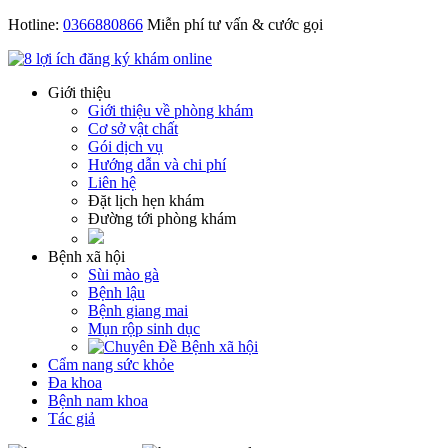
Hotline:
0366880866
Miễn phí tư vấn & cước gọi
Giới thiệu
Giới thiệu về phòng khám
Cơ sở vật chất
Gói dịch vụ
Hướng dẫn và chi phí
Liên hệ
Đặt lịch hẹn khám
Đường tới phòng khám
Bệnh xã hội
Sùi mào gà
Bệnh lậu
Bệnh giang mai
Mụn rộp sinh dục
Cẩm nang sức khỏe
Đa khoa
Bệnh nam khoa
Tác giả