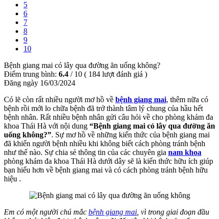
5
6
7
8
9
10
Bệnh giang mai có lây qua đường ăn uống không?
Điểm trung bình:
6.4
/
10
(
184
lượt đánh giá )
Đăng ngày 16/03/2024
Có lẽ còn rất nhiều người mơ hồ về
bệnh giang mai
, thêm nữa có
bệnh rồi mới lo chữa bệnh đã trở thành tâm lý chung của hầu hết
bệnh nhân. Rất nhiều bệnh nhân gửi câu hỏi về cho phòng khám đa
khoa Thái Hà với nội dung
“Bệnh giang mai có lây qua đường ăn
uống không?”
. Sự mơ hồ về những kiến thức của bệnh giang mai
đã khiến người bệnh nhiều khi không biết cách phòng tránh bệnh
như thế nào. Sự chia sẻ thông tin của các chuyên gia
nam khoa
phòng khám đa khoa Thái Hà dưới dây sẽ là kiến thức hữu ích giúp
bạn hiểu hơn về bệnh giang mai và có cách phòng tránh bệnh hữu
hiệu .
Em có một người chú mắc
bệnh giang mai
, vì trong giai đoạn đầu