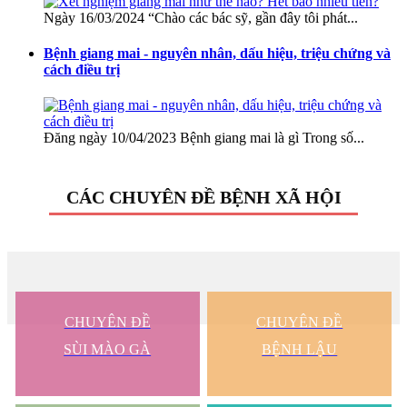
Ngày 16/03/2024 “Chào các bác sỹ, gần đây tôi phát...
Bệnh giang mai - nguyên nhân, dấu hiệu, triệu chứng và
cách điều trị
Đăng ngày 10/04/2023 Bệnh giang mai là gì Trong số...
CÁC CHUYÊN ĐỀ BỆNH XÃ HỘI
CHUYÊN ĐỀ
CHUYÊN ĐỀ
SÙI MÀO GÀ
BỆNH LẬU