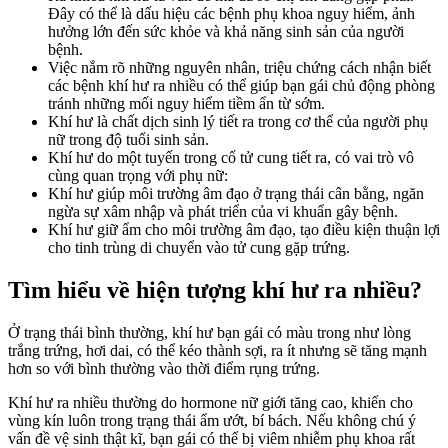
Đây có thể là dấu hiệu các bệnh phụ khoa nguy hiểm, ảnh
hưởng lớn đến sức khỏe và khả năng sinh sản của người
bệnh.
Việc nắm rõ những nguyên nhân, triệu chứng cách nhận biết
các bệnh khí hư ra nhiều có thể giúp bạn gái chủ động phòng
tránh những mối nguy hiểm tiềm ẩn từ sớm.
Khí hư là chất dịch sinh lý tiết ra trong cơ thể của người phụ
nữ trong độ tuổi sinh sản.
Khí hư do một tuyến trong cổ tử cung tiết ra, có vai trò vô
cùng quan trọng với phụ nữ:
Khí hư giúp môi trường âm đạo ở trạng thái cân bằng, ngăn
ngừa sự xâm nhập và phát triển của vi khuẩn gây bệnh.
Khí hư giữ ẩm cho môi trường âm đạo, tạo điều kiện thuận lợi
cho tinh trùng di chuyển vào tử cung gặp trứng.
Tìm hiểu về hiện tượng khí hư ra nhiều?
Ở trạng thái bình thường, khí hư bạn gái có màu trong như lòng
trắng trứng, hơi dai, có thể kéo thành sợi, ra ít nhưng sẽ tăng mạnh
hơn so với bình thường vào thời điểm rụng trứng.
Khí hư ra nhiều thường do hormone nữ giới tăng cao, khiến cho
vùng kín luôn trong trạng thái ẩm ướt, bí bách. Nếu không chú ý
vấn đề vệ sinh thật kĩ, bạn gái có thể bị viêm nhiễm phụ khoa rất