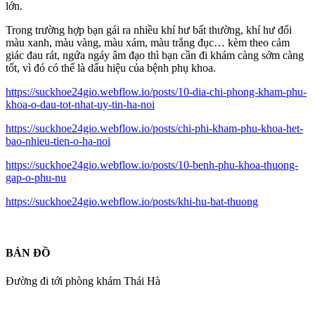
lớn.
Trong trường hợp bạn gái ra nhiều khí hư bất thường, khí hư đổi
màu xanh, màu vàng, màu xám, màu trắng đục… kèm theo cảm
giác đau rát, ngứa ngáy âm đạo thì bạn cần đi khám càng sớm càng
tốt, vì đó có thể là dấu hiệu của bệnh phụ khoa.
https://suckhoe24gio.webflow.io/posts/10-dia-chi-phong-kham-phu-
khoa-o-dau-tot-nhat-uy-tin-ha-noi
https://suckhoe24gio.webflow.io/posts/chi-phi-kham-phu-khoa-het-
bao-nhieu-tien-o-ha-noi
https://suckhoe24gio.webflow.io/posts/10-benh-phu-khoa-thuong-
gap-o-phu-nu
https://suckhoe24gio.webflow.io/posts/khi-hu-bat-thuong
BẢN ĐỒ
Đường đi tới phòng khám Thái Hà