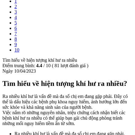
1
2
3
4
5
6
7
8
9
10
Tìm hiểu về hiện tượng khí hư ra nhiều
Điểm trung bình:
4.4
/
10
(
81
lượt đánh giá )
Ngày 10/04/2023
Tìm hiểu về hiện tượng khí hư ra nhiều?
Ra nhiều khí hư là vấn đề mà đa số chị em đang gặp phải. Đây có
thể là dấu hiệu các bệnh phụ khoa nguy hiểm, ảnh hưởng lớn đến
sức khỏe và khả năng sinh sản của người bệnh.
Việc nắm rõ những nguyên nhân, triệu chứng cách nhận biết các
bệnh khí hư ra nhiều có thể giúp bạn gái chủ động phòng tránh
những mối nguy hiểm tiềm ẩn từ sớm.
Ra nhiều khí hư là vấn đề mà đa số chị em đang gặp phải.