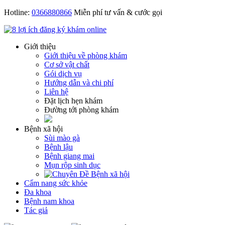
Hotline:
0366880866
Miễn phí tư vấn & cước gọi
Giới thiệu
Giới thiệu về phòng khám
Cơ sở vật chất
Gói dịch vụ
Hướng dẫn và chi phí
Liên hệ
Đặt lịch hẹn khám
Đường tới phòng khám
Bệnh xã hội
Sùi mào gà
Bệnh lậu
Bệnh giang mai
Mụn rộp sinh dục
Cẩm nang sức khỏe
Đa khoa
Bệnh nam khoa
Tác giả