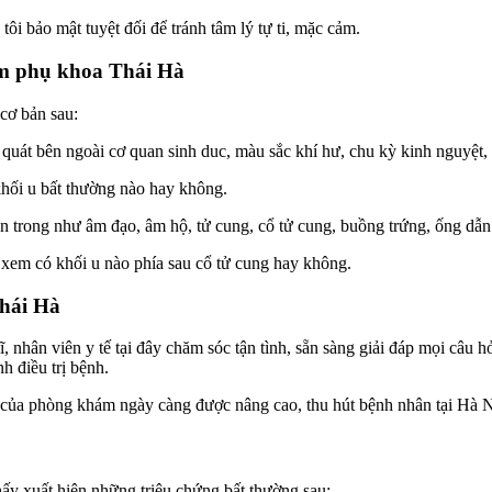
ôi bảo mật tuyệt đối để tránh tâm lý tự ti, mặc cảm.
m phụ khoa Thái Hà
 cơ bản sau:
quát bên ngoài cơ quan sinh duc, màu sắc khí hư, chu kỳ kinh nguyệt, 
khối u bất thường nào hay không.
trong như âm đạo, âm hộ, tử cung, cổ tử cung, buồng trứng, ống dẫn 
 xem có khối u nào phía sau cổ tử cung hay không.
hái Hà
sĩ, nhân viên y tế tại đây chăm sóc tận tình, sẵn sàng giải đáp mọi câu
h điều trị bệnh.
 của phòng khám ngày càng được nâng cao, thu hút bệnh nhân tại Hà Nộ
hấy xuất hiện những triệu chứng bất thường sau: