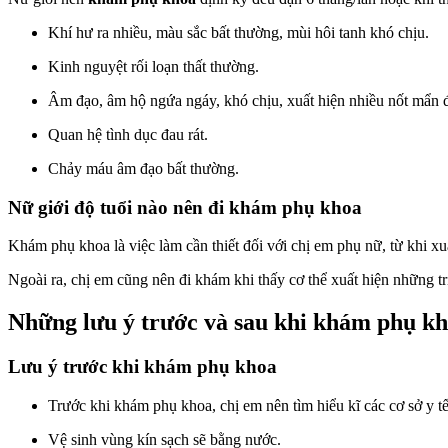
Khí hư ra nhiều, màu sắc bất thường, mùi hôi tanh khó chịu.
Kinh nguyệt rối loạn thất thường.
Âm đạo, âm hộ ngứa ngáy, khó chịu, xuất hiện nhiều nốt mẩn 
Quan hệ tình dục đau rát.
Chảy máu âm đạo bất thường.
Nữ giới độ tuổi nào nên đi khám phụ khoa
Khám phụ khoa là việc làm cần thiết đối với chị em phụ nữ, từ khi xuấ
Ngoài ra, chị em cũng nên đi khám khi thấy cơ thể xuất hiện những t
Những lưu ý trước và sau khi khám phụ k
Lưu ý trước khi khám phụ khoa
Trước khi khám phụ khoa, chị em nên tìm hiểu kĩ các cơ sở y tế
Vệ sinh vùng kín sạch sẽ bằng nước.