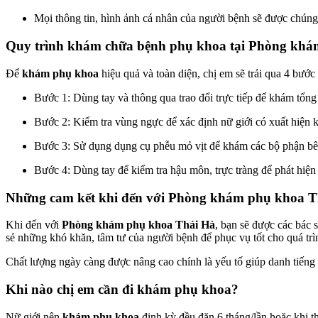
Mọi thông tin, hình ảnh cá nhân của người bệnh sẽ được chúng t
Quy trình khám chữa bệnh phụ khoa tại Phòng khá
Để
khám phụ khoa
hiệu quả và toàn diện, chị em sẽ trải qua 4 bước
Bước 1: Dùng tay và thông qua trao đổi trực tiếp để khám tổng 
Bước 2: Kiểm tra vùng ngực để xác định nữ giới có xuất hiện 
Bước 3: Sử dụng dụng cụ phễu mỏ vịt để khám các bộ phận bên 
Bước 4: Dùng tay để kiểm tra hậu môn, trực tràng để phát hiện
Những cam kết khi đến với Phòng khám phụ khoa T
Khi đến với
Phòng khám phụ khoa Thái Hà
, bạn sẽ được các bác 
sẻ những khó khăn, tâm tư của người bệnh để phục vụ tốt cho quá trìn
Chất lượng ngày càng được nâng cao chính là yếu tố giúp danh tiếng
Khi nào chị em cần đi khám phụ khoa?
Nữ giới nên
khám phụ khoa
định kỳ đều đặn 6 tháng/lần hoặc khi t