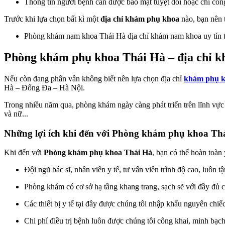
Thông tin người bệnh cần được bảo mật tuyệt đối hoặc chỉ côn
Trước khi lựa chọn bất kì một
địa chỉ khám phụ khoa
nào, bạn nên t
Phòng khám nam khoa Thái Hà địa chỉ khám nam khoa uy tín t
Phòng khám phụ khoa Thái Hà – địa chỉ kh
Nếu còn đang phân vân không biết nên lựa chọn địa chỉ
khám phụ kh
Hà – Đống Đa – Hà Nội.
Trong nhiều năm qua, phòng khám ngày càng phát triển trên lĩnh vự
và nữ...
Những lợi ích khi đến với Phòng khám phụ khoa Th
Khi đến với
Phòng khám phụ khoa Thái Hà
, bạn có thể hoàn toàn
Đội ngũ bác sĩ, nhân viên y tế, tư vấn viên trình độ cao, luôn 
Phòng khám có cơ sở hạ tầng khang trang, sạch sẽ với đầy đủ c
Các thiết bị y tế tại đây được chúng tôi nhập khẩu nguyên chiếc
Chi phí điều trị bệnh luôn được chúng tôi công khai, minh bạch,