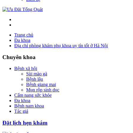
Trang chủ
Đa khoa
Địa chỉ phòng khám phụ khoa uy tín tốt ở Hà Nội
Chuyên khoa
Bệnh xã hội
Sùi mào gà
Bệnh lậu
Bệnh giang mai
Mụn rộp sinh dục
Cẩm nang sức khỏe
Đa khoa
Bệnh nam khoa
Tác giả
Đặt lịch hẹn khám