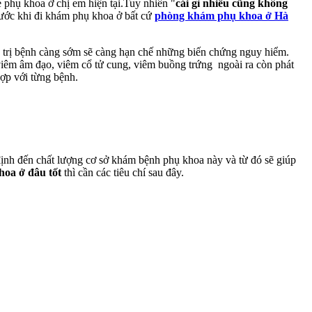
hụ khoa ở chị em hiện tại.Tuy nhiên "
cái gì nhiều cũng không
rước khi đi khám phụ khoa ở bất cứ
phòng khám phụ khoa ở Hà
iều trị bệnh càng sớm sẽ càng hạn chế những biến chứng nguy hiểm.
iêm âm đạo, viêm cổ tử cung, viêm buồng trứng ngoài ra còn phát
hợp với từng bệnh.
 định đến chất lượng cơ sở khám bệnh phụ khoa này và từ đó sẽ giúp
oa ở đâu tốt
thì cần các tiêu chí sau đây.