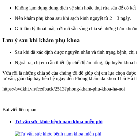
Không lạm dụng dung dịch vệ sinh hoặc thụt rửa sâu để có kết 
Nên khám phụ khoa sau khi sạch kinh nguyệt từ 2 – 3 ngày.
Giữ tâm lý thoải mái, cởi mở sẵn sàng chia sẻ những băn khoăn
Lưu ý sau khi khám phụ khoa
Sau khi đã xác định được nguyên nhân và tình trạng bệnh, chị e
Ngoài ra, chị em cần thiết lập chế độ ăn uống, tập luyện khoa họ
Vừa rồi là những chia sẻ của chúng tôi để giúp chị em lựa chọn đượ
tư vấn, giải đáp hãy liên hệ ngay đến Phòng khám đa khoa Thái Hà theo
https://bvdkht.vn/feedback/2513?phong-kham-phu-khoa-ha-noi
Bài viết liên quan
Tư vấn sức khỏe bệnh nam khoa miễn phí