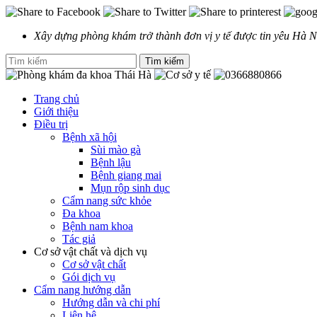
Xây dựng phòng khám trở thành đơn vị y tế được tin yêu Hà N
Trang chủ
Giới thiệu
Điều trị
Bệnh xã hội
Sùi mào gà
Bệnh lậu
Bệnh giang mai
Mụn rộp sinh dục
Cẩm nang sức khỏe
Đa khoa
Bệnh nam khoa
Tác giả
Cơ sở vật chất và dịch vụ
Cơ sở vật chất
Gói dịch vụ
Cẩm nang hướng dẫn
Hướng dẫn và chi phí
Liên hệ