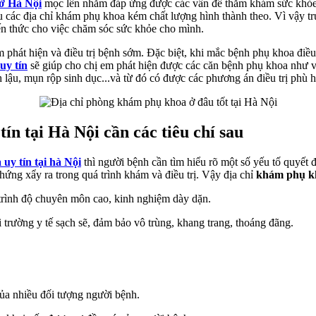
ở Hà Nội
mọc lên nhằm đáp ứng được các vấn đề thăm khám sức khỏe p
u các địa chỉ khám phụ khoa kém chất lượng hình thành theo. Vì vậy t
iến thức cho việc chăm sóc sức khỏe cho mình.
 em phát hiện và điều trị bệnh sớm. Đặc biệt, khi mắc bệnh phụ khoa đ
uy tín
sẽ giúp cho chị em phát hiện được các căn bệnh phụ khoa như v
 lậu, mụn rộp sinh dục...và từ đó có được các phương án điều trị phù 
ín tại Hà Nội cần các tiêu chí sau
y tín tại hà Nội
thì người bệnh cần tìm hiểu rõ một số yếu tố quyết
 chứng xẩy ra trong quá trình khám và điều trị. Vậy địa chỉ
khám phụ kh
 trình độ chuyên môn cao, kinh nghiệm dày dặn.
trường y tế sạch sẽ, đảm bảo vô trùng, khang trang, thoáng đãng.
ủa nhiều đối tượng người bệnh.