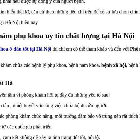
g khai nếu được sự đồng ý của người bệnh.
ìm hiểu thật kĩ, căn cứ theo những tiêu chí trên để có sự lựa chọn chính
ại Hà Nội hiện nay
ám phụ khoa uy tín chất lượng tại Hà Nội
oa ở đâu tốt tại Hà Nội
thì chị em có thể tham khảo và đến với
Phòn
c khám chữa các bệnh lý phụ khoa, bệnh nam khoa,
bệnh xã hội
, bệnh
ái Hà
 yên tâm vì phòng khám hội tụ đầy đủ những yếu tố sau:
tận tâm, nhiệt huyết với công việc chữa bệnh cứu người.
ác phòng khám chức năng, môi trường đảm bảo vô trùng nên rất thích h
 từ các quốc gia phát triển
 cam kết không để xảy ra tình trạng đút lót, hối lộ.