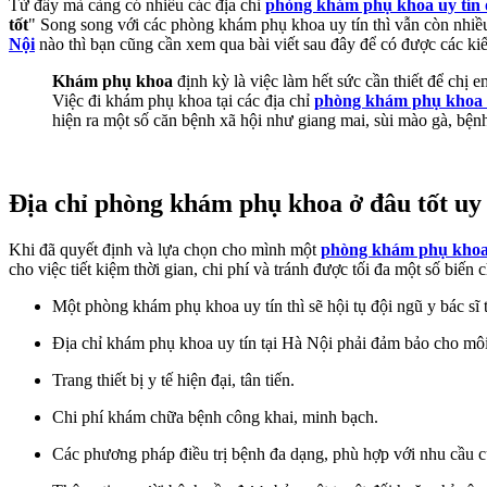
Từ đấy mà càng có nhiều các địa chỉ
phòng khám phụ khoa uy tín 
tốt
" Song song với các phòng khám phụ khoa uy tín thì vẫn còn nhiề
Nội
nào thì bạn cũng cần xem qua bài viết sau đây để có được các k
Khám phụ khoa
định kỳ là việc làm hết sức cần thiết để chị
Việc đi khám phụ khoa tại các địa chỉ
phòng khám phụ khoa 
hiện ra một số căn bệnh xã hội như giang mai, sùi mào gà, bệnh
Địa chỉ phòng khám phụ khoa ở đâu tốt uy t
Khi đã quyết định và lựa chọn cho mình một
phòng khám phụ khoa u
cho việc tiết kiệm thời gian, chi phí và tránh được tối đa một số biến
Một phòng khám phụ khoa uy tín thì sẽ hội tụ đội ngũ y bác sĩ
Địa chỉ khám phụ khoa uy tín tại Hà Nội phải đảm bảo cho môi 
Trang thiết bị y tế hiện đại, tân tiến.
Chi phí khám chữa bệnh công khai, minh bạch.
Các phương pháp điều trị bệnh đa dạng, phù hợp với nhu cầu c