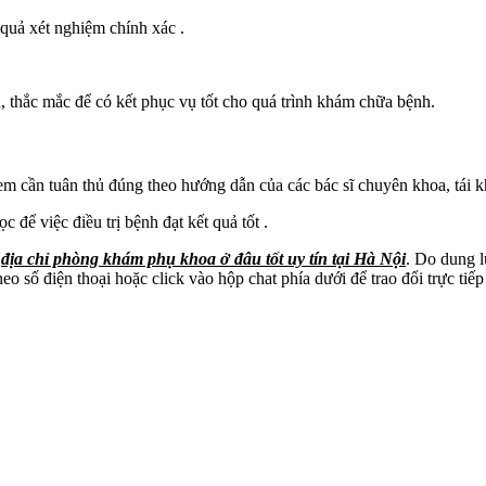
quả xét nghiệm chính xác .
, thắc mắc để có kết phục vụ tốt cho quá trình khám chữa bệnh.
m cần tuân thủ đúng theo hướng dẫn của các bác sĩ chuyên khoa, tái khá
c để việc điều trị bệnh đạt kết quả tốt .
c
địa chỉ phòng khám phụ khoa ở đâu tốt uy tín tại Hà Nội
. Do dung l
 số điện thoại hoặc click vào hộp chat phía dưới để trao đổi trực tiếp