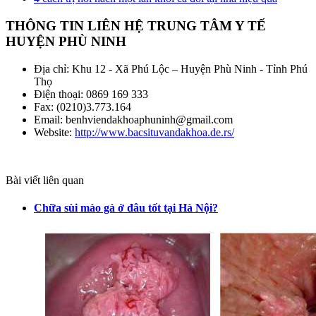
THÔNG TIN LIÊN HỆ TRUNG TÂM Y TẾ
HUYỆN PHÙ NINH
Địa chỉ: Khu 12 - Xã Phú Lộc – Huyện Phù Ninh - Tỉnh Phú
Thọ
Điện thoại: 0869 169 333
Fax: (0210)3.773.164
Email: benhviendakhoaphuninh@gmail.com
Website:
http://www.bacsituvandakhoa.de.rs/
Bài viết liên quan
Chữa sùi mào gà ở đâu tốt tại Hà Nội?