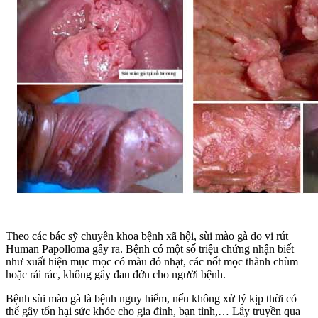
Theo các bác sỹ chuyên khoa bệnh xã hội, sùi mào gà do vi rút
Human Papolloma gây ra. Bệnh có một số triệu chứng nhận biết
như xuất hiện mục mọc có màu đỏ nhạt, các nốt mọc thành chùm
hoặc rải rác, không gây đau đớn cho người bệnh.
Bệnh sùi mào gà là bệnh nguy hiểm, nếu không xử lý kịp thời có
thể gây tổn hại sức khỏe cho gia đình, bạn tình,… Lây truyền qua