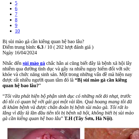
5
6
7
8
9
10
Bị sùi mào gà cần kiêng quan hệ bao lâu?
Điểm trung bình:
6.3
/
10
(
202
lượt đánh giá )
Ngày 16/04/2024
Nhắc đến
sùi mào gà
chắc hẳn ai cũng biết đây là bệnh xã hội lây
nhiễm qua đường tình dục và gây ra nhiều nguy hiểm đối với sức
khỏe và chức năng sinh sản. Một trong những vấn đề mà hiện nay
được rất nhiều người quan tâm đó là
“Bị sùi mào gà cần kiêng
quan hệ bao lâu?
”
“
Tôi vừa phát hiện bộ phận sinh dục có những nốt đỏ nhạt, trước
đó tôi có quan hệ với gái gọi một vài lần. Quá hoang mang tôi đã
đi khám bệnh và được chẩn đoán bị bệnh sùi mào gà. Tôi rất lo
lắng vì đây là lần đầu tiên tôi bị bệnh xã hội, không biết bị sùi mào
gà cần kiêng quan hệ bao lâu
”
T.H (Tây Sơn, Hà Nội)
.