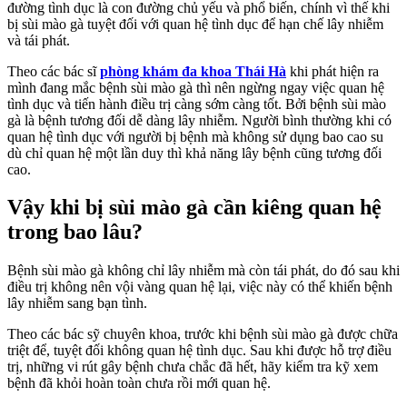
đường tình dục là con đường chủ yếu và phổ biến, chính vì thế khi
bị sùi mào gà tuyệt đối với quan hệ tình dục để hạn chế lây nhiễm
và tái phát.
Theo các bác sĩ
phòng khám đa khoa Thái Hà
khi phát hiện ra
mình đang mắc bệnh sùi mào gà thì nên ngừng ngay việc quan hệ
tình dục và tiến hành điều trị càng sớm càng tốt. Bởi bệnh sùi mào
gà là bệnh tương đối dễ dàng lây nhiễm. Người bình thường khi có
quan hệ tình dục với người bị bệnh mà không sử dụng bao cao su
dù chỉ quan hệ một lần duy thì khả năng lây bệnh cũng tương đối
cao.
Vậy khi bị sùi mào gà cần kiêng quan hệ
trong bao lâu?
Bệnh sùi mào gà không chỉ lây nhiễm mà còn tái phát, do đó sau khi
điều trị không nên vội vàng quan hệ lại, việc này có thể khiến bệnh
lây nhiễm sang bạn tình.
Theo các bác sỹ chuyên khoa, trước khi bệnh sùi mào gà được chữa
triệt để, tuyệt đối không quan hệ tình dục. Sau khi được hỗ trợ điều
trị, những vi rút gây bệnh chưa chắc đã hết, hãy kiểm tra kỹ xem
bệnh đã khỏi hoàn toàn chưa rồi mới quan hệ.