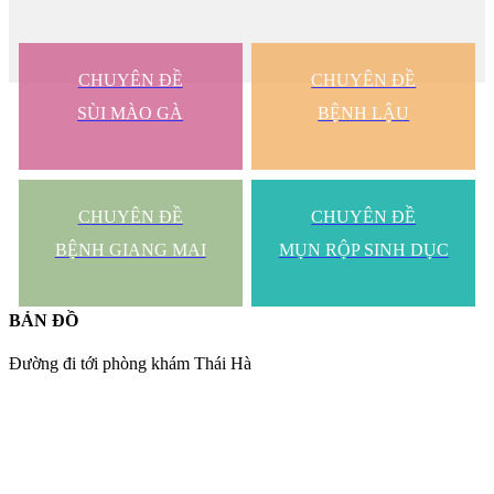
CHUYÊN ĐỀ
CHUYÊN ĐỀ
SÙI MÀO GÀ
BỆNH LẬU
CHUYÊN ĐỀ
CHUYÊN ĐỀ
BỆNH GIANG MAI
MỤN RỘP SINH DỤC
BẢN ĐỒ
Đường đi tới phòng khám Thái Hà