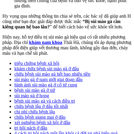
những biến chứng của bệnh và bảo vệ sức khỏe, hạnh phúc
gia đình.
Hy vọng qua những thông tin chia sẻ trên, các bác sỹ đã giúp anh H
cũng như bạn đọc giải đáp được thắc mắc
“Bị sùi mào gà cần
kiêng quan hệ bao lâu?
” để biết cách bảo vệ sức khỏe tốt hơn.
Hiện nay, hỗ trợ điều trị sùi mào gà hiệu quả có rất nhiều phương
pháp. Địa chỉ
khám nam khoa
Thái Hà, chúng tôi áp dụng phương
pháp đốt điện giúp vết thương mau lành, không gây đau đớn, chảy
máu và hạn chế tái phát.
triệu chứng bệnh xã hội
khám chữa bệnh sùi mào gà ở đâu
chữa bệnh sùi mào gà hết bao nhiêu tiền
sùi mào gà ở nam giới giai đoạn đầu
hình ảnh sùi mào gà ở cổ tử cung
bệnh sùi mào gà ở nữ
sùi mào gà ở họng
bệnh sùi mào gà và cách điều trị
chữa bệnh lậu ở đâu tốt nhất
chi phí chữa bệnh lậu
chữa bệnh giang mai ở đâu
xét nghiệm bệnh xã hội ở đâu
trị hôi nách ở đâu
‍4 cách trị hôi nách một lần khỏi cả đời tại nhà hiệu quả