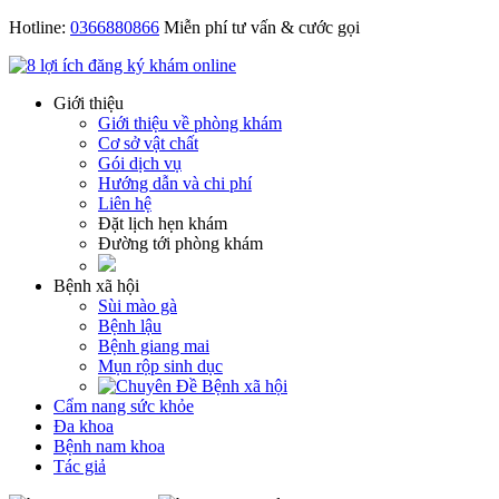
Hotline:
0366880866
Miễn phí tư vấn & cước gọi
Giới thiệu
Giới thiệu về phòng khám
Cơ sở vật chất
Gói dịch vụ
Hướng dẫn và chi phí
Liên hệ
Đặt lịch hẹn khám
Đường tới phòng khám
Bệnh xã hội
Sùi mào gà
Bệnh lậu
Bệnh giang mai
Mụn rộp sinh dục
Cẩm nang sức khỏe
Đa khoa
Bệnh nam khoa
Tác giả