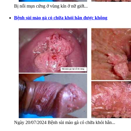
Bị nổi mụn cứng ở vùng kín ở nữ giới...
Bệnh sùi mào gà có chữa khỏi hẳn được không
Ngày 20/07/2024 Bệnh sùi mào gà có chữa khỏi hẳn...