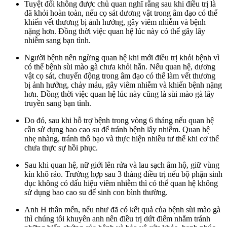
Tuyệt đối không được chủ quan nghĩ rằng sau khi điều trị là
đã khỏi hoàn toàn, nếu cọ sát dương vật trong âm đạo có thể
khiến vết thương bị ảnh hưởng, gây viêm nhiễm và bệnh
nặng hơn. Đồng thời việc quan hệ lúc này có thể gây lây
nhiễm sang bạn tình.
Người bệnh nên ngừng quan hệ khi mới điều trị khỏi bệnh vì
có thể bệnh sùi mào gà chưa khỏi hẳn. Nếu quan hệ, dương
vật cọ sát, chuyển động trong âm đạo có thể làm vết thương
bị ảnh hưởng, chảy máu, gây viêm nhiễm và khiến bệnh nặng
hơn. Đồng thời việc quan hệ lúc này cũng là sùi mào gà lây
truyền sang bạn tình.
Do đó, sau khi hỗ trợ bệnh trong vòng 6 tháng nếu quan hệ
cần sử dụng bao cao su để tránh bệnh lây nhiễm. Quan hệ
nhẹ nhàng, tránh thô bạo và thực hiện nhiều tư thế khi cơ thể
chưa thực sự hồi phục.
Sau khi quan hệ, nữ giới lên rửa và lau sạch âm hộ, giữ vùng
kín khô ráo. Trường hợp sau 3 tháng điều trị nếu bộ phận sinh
dục không có dấu hiệu viêm nhiễm thì có thể quan hệ không
sử dụng bao cao su để sinh con bình thường.
Anh H thân mến, nếu như đã có kết quả của bệnh sùi mào gà
thì chúng tôi khuyên anh nên điều trị dứt điểm nhằm tránh